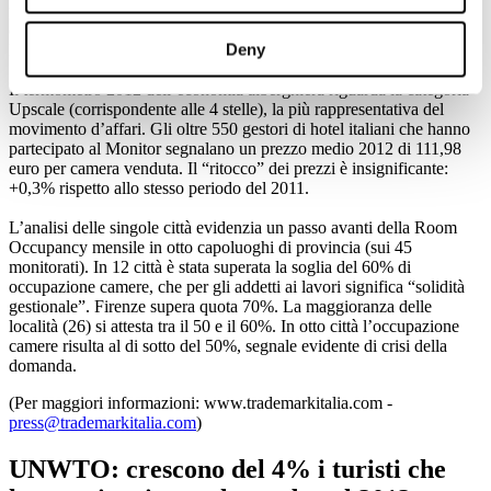
passa dal 64,7% dello scorso anno al 63,4% (-1,3 punti percentuali)
e un piccolo aumento del prezzo medio camera (Average Daily
Deny
Rate).
Il termometro 2012 dell’economia alberghiera riguarda la categoria
Upscale (corrispondente alle 4 stelle), la più rappresentativa del
movimento d’affari. Gli oltre 550 gestori di hotel italiani che hanno
partecipato al Monitor segnalano un prezzo medio 2012 di 111,98
euro per camera venduta. Il “ritocco” dei prezzi è insignificante:
+0,3% rispetto allo stesso periodo del 2011.
L’analisi delle singole città evidenzia un passo avanti della Room
Occupancy mensile in otto capoluoghi di provincia (sui 45
monitorati). In 12 città è stata superata la soglia del 60% di
occupazione camere, che per gli addetti ai lavori significa “solidità
gestionale”. Firenze supera quota 70%. La maggioranza delle
località (26) si attesta tra il 50 e il 60%. In otto città l’occupazione
camere risulta al di sotto del 50%, segnale evidente di crisi della
domanda.
(Per maggiori informazioni: www.trademarkitalia.com -
press@trademarkitalia.com
)
UNWTO: crescono del 4% i turisti che