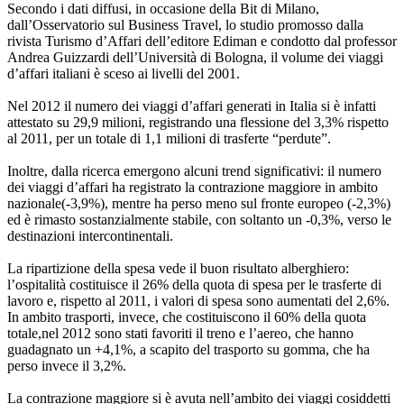
Secondo i dati diffusi, in occasione della Bit di Milano,
dall’Osservatorio sul Business Travel, lo studio promosso dalla
rivista Turismo d’Affari dell’editore Ediman e condotto dal professor
Andrea Guizzardi dell’Università di Bologna, il volume dei viaggi
d’affari italiani è sceso ai livelli del 2001.
Nel 2012 il numero dei viaggi d’affari generati in Italia si è infatti
attestato su 29,9 milioni, registrando una flessione del 3,3% rispetto
al 2011, per un totale di 1,1 milioni di trasferte “perdute”.
Inoltre, dalla ricerca emergono alcuni trend significativi: il numero
dei viaggi d’affari ha registrato la contrazione maggiore in ambito
nazionale(-3,9%), mentre ha perso meno sul fronte europeo (-2,3%)
ed è rimasto sostanzialmente stabile, con soltanto un -0,3%, verso le
destinazioni intercontinentali.
La ripartizione della spesa vede il buon risultato alberghiero:
l’ospitalità costituisce il 26% della quota di spesa per le trasferte di
lavoro e, rispetto al 2011, i valori di spesa sono aumentati del 2,6%.
In ambito trasporti, invece, che costituiscono il 60% della quota
totale,nel 2012 sono stati favoriti il treno e l’aereo, che hanno
guadagnato un +4,1%, a scapito del trasporto su gomma, che ha
perso invece il 3,2%.
La contrazione maggiore si è avuta nell’ambito dei viaggi cosiddetti