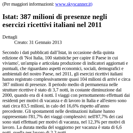
(Per maggiori informazioni:
www.skyscanner.it)
Istat: 387 milioni di presenze negli
esercizi ricettivi italiani nel 2011
Dettagli
Creato: 31 Gennaio 2013
Secondo i dati pubblicati dall’Istat, in occasione della quinta
edizione di 'Noi Italia, 100 statistiche per capire il Paese in cui
viviamo', un'ampia e articolata produzione di indicatori aggiornati e
puntuali, che riguardano aspetti economici, sociali, demografici e
ambientali del nostro Paese, nel 2011, gli esercizi ricettivi italiani
hanno registrato complessivamente quasi 104 milioni di arrivi e circa
387 milioni di presenze. Il periodo medio di permanenza nelle
strutture ricettive è stato di 3,7 notti, in costante diminuzione dal
2000, quando era di 4 notti. I viaggi con pernottamento effettuati dai
residenti per motivi di vacanza e di lavoro in Italia e all'estero sono
stati circa 83,5 milioni, in calo del 16,6% rispetto all'anno
precedente. Gli spostamenti nelle destinazioni italiane hanno
rappresentato l'81,7% dei viaggi complessivi: nell'87,7% dei casi
sono stati effettuati per motivi di vacanza, nel 12,3% per motivi di
lavoro. La durata media del soggiorno per vacanza è stata di 6,6
notti, quella per lavoro di 2,2 notti.