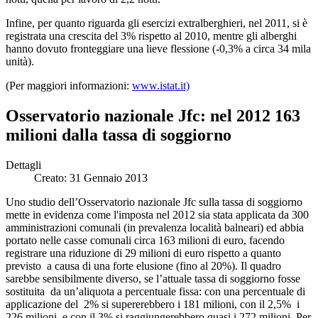
Infine, per quanto riguarda gli esercizi extralberghieri, nel 2011, si è
registrata una crescita del 3% rispetto al 2010, mentre gli alberghi
hanno dovuto fronteggiare una lieve flessione (-0,3% a circa 34 mila
unità).
(Per maggiori informazioni:
www.istat.it)
Osservatorio nazionale Jfc: nel 2012 163
milioni dalla tassa di soggiorno
Dettagli
Creato: 31 Gennaio 2013
Uno studio dell’Osservatorio nazionale Jfc sulla tassa di soggiorno
mette in evidenza come l'imposta nel 2012 sia stata applicata da 300
amministrazioni comunali (in prevalenza località balneari) ed abbia
portato nelle casse comunali circa 163 milioni di euro, facendo
registrare una riduzione di 29 milioni di euro rispetto a quanto
previsto a causa di una forte elusione (fino al 20%). Il quadro
sarebbe sensibilmente diverso, se l’attuale tassa di soggiorno fosse
sostituita da un’aliquota a percentuale fissa: con una percentuale di
applicazione del 2% si supererebbero i 181 milioni, con il 2,5% i
226 milioni e con il 3% si raggiungerebbero quasi i 272 milioni. Per