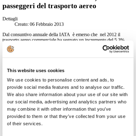
passeggeri del trasporto aereo
Dettagli
Creato: 06 Febbraio 2013
Dal consuntivo annuale della IATA è emerso che nel 2012 il
trasporto aereo commerciale ha segnato un incremento del 5,3%.
Nel dettaglio la domanda sui mercati internazionali è cresciuta a un
ritmo più veloce (+6%) rispetto a quella dei viaggi nazionali (+4%).
In entrambi i casi i mercati emergenti dell’area Bric sono stati i
principali motori della crescita.
This website uses cookies
La crescita maggiore della domanda dei passeggeri si è avuta nei
mercati emergenti, in particolare in Medio Oriente (+15,4%),
We use cookies to personalise content and ads, to
America Latina (+8,4%) e Africa (+7,5%). E il load-factor si è
provide social media features and to analyse our traffic.
attestato sul 79%, un indice di tutto rispetto, sempre tenendo
We also share information about your use of our site with
presente l’attuale crisi globale.
our social media, advertising and analytics partners who
Nell’analisi per macro-aree, l’Asia-Pacifico ha fatto segnare un
may combine it with other information that you’ve
+5,2% nella domanda passeggeri, di poco inferiore al +5,3% fatto
provided to them or that they’ve collected from your use
registrare dall’Europa. La migliore crescita è stata generata dal lungo
raggio con buone prestazioni delle compagnie eurozona (contro la
of their services.
stagnazione dei voli intra-UE a causa del rallentamento della crescita
economica), mentre i vettori del Nord America hanno riportato una