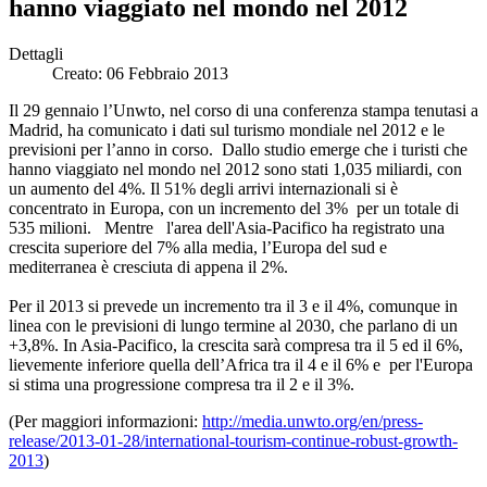
hanno viaggiato nel mondo nel 2012
Dettagli
Creato: 06 Febbraio 2013
Il 29 gennaio l’Unwto, nel corso di una conferenza stampa tenutasi a
Madrid, ha comunicato i dati sul turismo mondiale nel 2012 e le
previsioni per l’anno in corso. Dallo studio emerge che i turisti che
hanno viaggiato nel mondo nel 2012 sono stati 1,035 miliardi, con
un aumento del 4%. Il 51% degli arrivi internazionali si è
concentrato in Europa, con un incremento del 3% per un totale di
535 milioni. Mentre l'area dell'Asia-Pacifico ha registrato una
crescita superiore del 7% alla media, l’Europa del sud e
mediterranea è cresciuta di appena il 2%.
Per il 2013 si prevede un incremento tra il 3 e il 4%, comunque in
linea con le previsioni di lungo termine al 2030, che parlano di un
+3,8%. In Asia-Pacifico, la crescita sarà compresa tra il 5 ed il 6%,
lievemente inferiore quella dell’Africa tra il 4 e il 6% e per l'Europa
si stima una progressione compresa tra il 2 e il 3%.
(Per maggiori informazioni:
http://media.unwto.org/en/press-
release/2013-01-28/international-tourism-continue-robust-growth-
2013
)