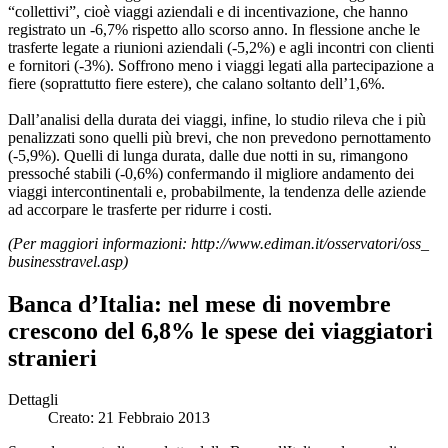
“collettivi”, cioè viaggi aziendali e di incentivazione, che hanno
registrato un -6,7% rispetto allo scorso anno. In flessione anche le
trasferte legate a riunioni aziendali (-5,2%) e agli incontri con clienti
e fornitori (-3%). Soffrono meno i viaggi legati alla partecipazione a
fiere (soprattutto fiere estere), che calano soltanto dell’1,6%.
Dall’analisi della durata dei viaggi, infine, lo studio rileva che i più
penalizzati sono quelli più brevi, che non prevedono pernottamento
(-5,9%). Quelli di lunga durata, dalle due notti in su, rimangono
pressoché stabili (-0,6%) confermando il migliore andamento dei
viaggi intercontinentali e, probabilmente, la tendenza delle aziende
ad accorpare le trasferte per ridurre i costi.
(Per maggiori informazioni: http://www.ediman.it/
osservatori/oss_
businesstravel.asp)
Banca d’Italia: nel mese di novembre
crescono del 6,8% le spese dei viaggiatori
stranieri
Dettagli
Creato: 21 Febbraio 2013