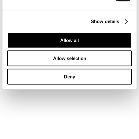
www.risolviamo.com
Show details
un progetto realizzato con tecnologia
Open Source
.
Allow all
Sei qui:
Home
Credits
Allow selection
Iscriviti alla newsletter
Risparmia con le nostre convenzioni
Associati
Deny