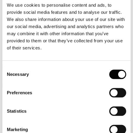
We use cookies to personalise content and ads, to
Video
provide social media features and to analyse our traffic.
We also share information about your use of our site with
Articoli e Interviste
our social media, advertising and analytics partners who
Contatti
may combine it with other information that you’ve
provided to them or that they’ve collected from your use
Tel. +39 320 57 80 986
Email segreteria@federturismo.it
of their services.
Come aderire
Login
Consent
Necessary
Selection
Cerca...
Preferences
Credits
Statistics
Web Design and Engineering
Marketing