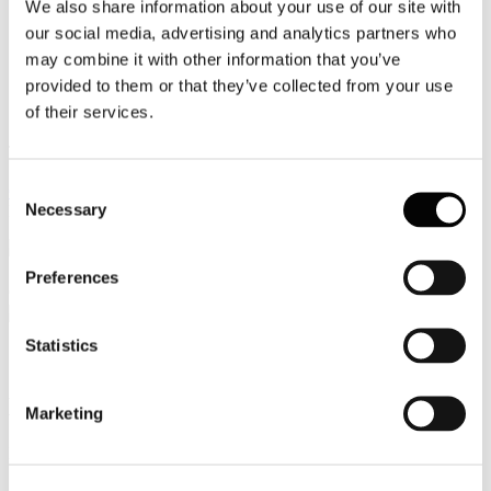
We also share information about your use of our site with
Video
our social media, advertising and analytics partners who
may combine it with other information that you’ve
Articoli e Interviste
provided to them or that they’ve collected from your use
of their services.
Contatti
Tel. +39 320 57 80 986
Email segreteria@federturismo.it
Consent
Come aderire
Necessary
Login
Selection
Preferences
Cerca...
Statistics
L'Osservatorio Federturismo sul turismo
Marketing
Pagina in aggiornamento
Sei qui: