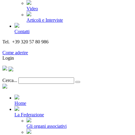
Video
Articoli e Interviste
Contatti
Tel. +39 320 57 80 986
Email segreteria@federturismo.it
Come aderire
Login
Cerca...
Home
La Federazione
Gli organi associativi