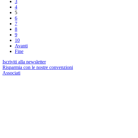
3
4
5
6
7
8
9
10
Avanti
Fine
Iscriviti alla newsletter
Risparmia con le nostre convenzioni
Associati