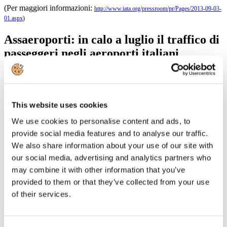
(Per maggiori informazioni:
http://www.iata.org/pressroom/pr/Pages/2013-09-03-
01.aspx
)
Assaeroporti: in calo a luglio il traffico di
passeggeri negli aeroporti italiani
Dettagli
Creato: 10 Settembre 2013
Assaeroporti segnala per il mese di luglio un decremento di 2,1 punti
This website uses cookies
percentuali, per un totale di 15,5 milioni di passeggeri.
We use cookies to personalise content and ads, to
Leggi tutto...
provide social media features and to analyse our traffic.
We also share information about your use of our site with
Osservatorio CartaSi: in crescita la spesa
our social media, advertising and analytics partners who
di russi e cinesi
may combine it with other information that you’ve
provided to them or that they’ve collected from your use
Dettagli
Creato: 10 Settembre 2013
of their services.
Secondo l'Osservatorio acquisti CartaSi relativo alle spese con carta
di credito nei mesi di giugno e luglio la Russia, registra un