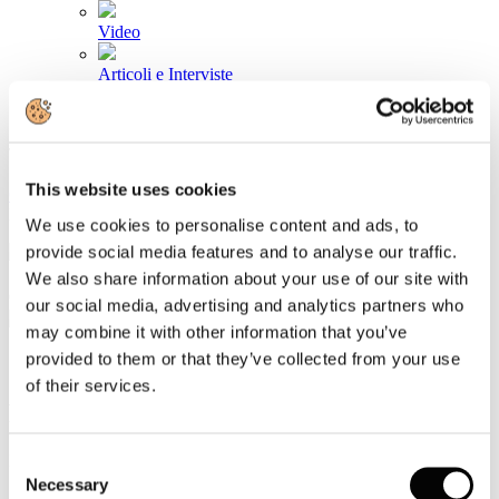
Video
Articoli e Interviste
Contatti
Tel. +39 320 57 80 986
Email segreteria@federturismo.it
This website uses cookies
Come aderire
Login
We use cookies to personalise content and ads, to
provide social media features and to analyse our traffic.
We also share information about your use of our site with
Cerca...
our social media, advertising and analytics partners who
may combine it with other information that you’ve
provided to them or that they’ve collected from your use
of their services.
Per i giornalisti
In questa sezione, pensata per i giornalisti, sono disponibili:
Consent
Necessary
Selection
I comunicati stampa
della Federazione