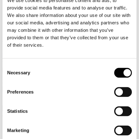
We use cookies to personalise content and ads, to
provide social media features and to analyse our traffic.
Video
We also share information about your use of our site with
Articoli e Interviste
our social media, advertising and analytics partners who
may combine it with other information that you’ve
Contatti
provided to them or that they’ve collected from your use
Tel. +39 320 57 80 986
of their services.
Email segreteria@federturismo.it
Come aderire
Login
Consent
Necessary
Selection
Cerca...
Preferences
Statistics
Cerca:
Tutte le parole
Qualsiasi parola
Frase esatta
Marketing
Ordine