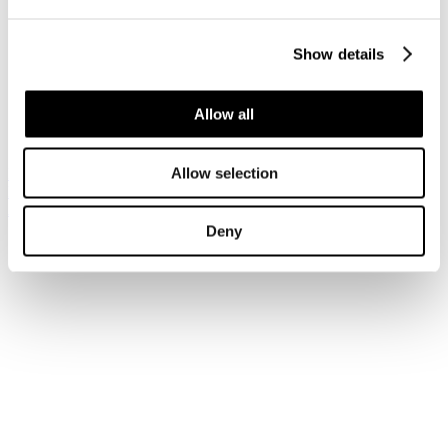
Cerca solo:
Categorie
Contatti
Articoli
Documents
Show details
Newsfeeds
Link web
Sei qui:
Allow all
Home
Cerca
Allow selection
Iscriviti alla newsletter
Risparmia con le nostre convenzioni
Associati
Deny