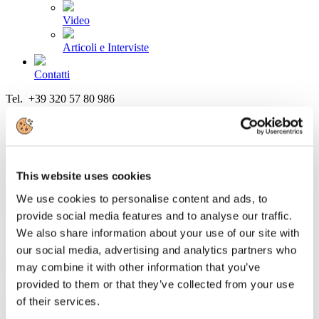
Video
Articoli e Interviste
Contatti
Tel. +39 320 57 80 986
Email segreteria@federturismo.it
Come aderire
Login
This website uses cookies
Cerca...
We use cookies to personalise content and ads, to
provide social media features and to analyse our traffic.
We also share information about your use of our site with
our social media, advertising and analytics partners who
Le convenzioni per i Soci
may combine it with other information that you’ve
provided to them or that they’ve collected from your use
Federturismo mette a disposizione dei propri Soci, e delle aziende
of their services.
loro associate, diverse convenzioni.