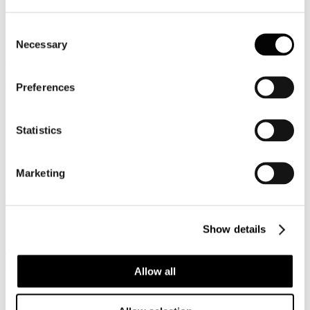
Di seguito le convenzioni disponibili:
Consent
S.I.A.E.
Necessary
Selection
Ad oggi gli accordi sottoscritti tra Federturismo Confindustria e la
S.I.A.E. per le agevolazione sui compensi riguardano le seguenti
attività:
Preferences
Musica d'ambiente
Trattenimenti danzanti e Concertini
Statistics
Musica d'ambiente in pubblici esercizi, negozi e grandi
magazzini
Stabilimenti balneari
Marketing
La
Circolare (riservata ai Soci) con la tabella dei compensi per il
2025
è disponibile
cliccando qui.
S.C.F.
Show details
Federturismo ha siglato con SCF una Convenzione per la diffusione
di musica registrata in esercizi commerciali, pubblici esercizi e
stabilimenti balneari (riduzione, il primo anno, sul listino, pari al
Allow all
15%).