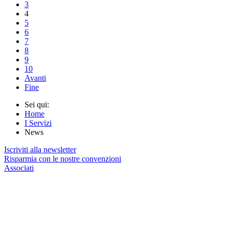
3
4
5
6
7
8
9
10
Avanti
Fine
Sei qui:
Home
I Servizi
News
Iscriviti alla newsletter
Risparmia con le nostre convenzioni
Associati