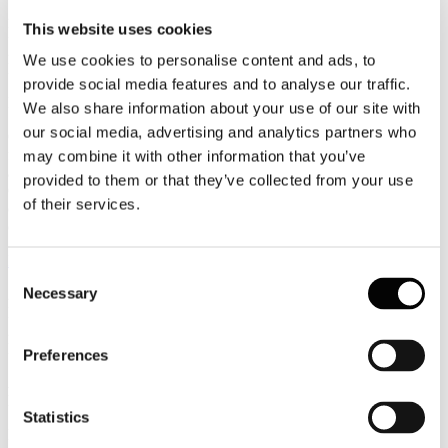
27
This website uses cookies
Luglio
2026
We use cookies to personalise content and ads, to
News 2026
provide social media features and to analyse our traffic.
Boeing: la flotta aerea entro il 2045 toccherà 500mila velivoli
We also share information about your use of our site with
our social media, advertising and analytics partners who
Cieli sempre più affollati da qui ai prossimi 20 anni: entro il 2045 la
flotta mondiale dell’aviazione commerciale toccherà oltre 50.000
may combine it with other information that you’ve
aeromobili secondo la previsione contenuta nel Commercial Market
provided to them or that they’ve collected from your use
Outlook 2026 di Boeing che prevede un basso impatto delle attuali
of their services.
criticità del settore sulla crescita di lungo periodo dell’aviazione
civile.
Leggi tutto...
Consent
Necessary
27
Selection
Luglio
2026
News 2026
Preferences
Ayvens Mobility Monitor 2026: in Italia si predilige il noleggio a
lungo termine
Statistics
La transizione culturale dal concetto di possesso del veicolo a quello