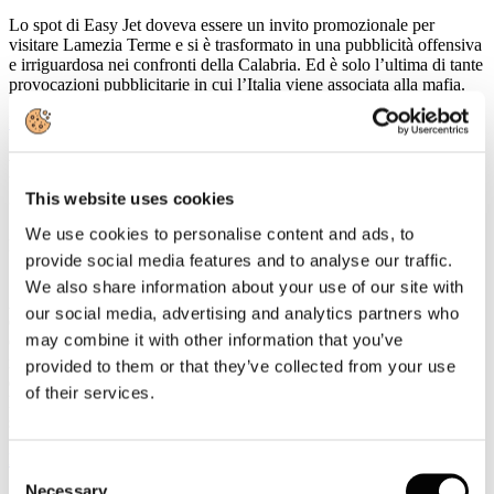
Lo spot di Easy Jet doveva essere un invito promozionale per
visitare Lamezia Terme e si è trasformato in una pubblicità offensiva
e irriguardosa nei confronti della Calabria. Ed è solo l’ultima di tante
provocazioni pubblicitarie in cui l’Italia viene associata alla mafia.
Leggi tutto...
Federturismo (Lalli): si acceleri sul bonus
anche per gli stagionali
This website uses cookies
We use cookies to personalise content and ads, to
Dettagli
provide social media features and to analyse our traffic.
Pubblicato: 22 Giugno 2020
We also share information about your use of our site with
Apprendiamo con favore - dichiara la Presidente di Federturismo
our social media, advertising and analytics partners who
Confindustria Marina Lalli - la notizia che il Ministro del Lavoro
may combine it with other information that you’ve
Catalfo stia provvedendo a correggere la stortura che vedeva esclusi
i lavoratori stagionali del turismo dal bonus di 600 euro, in quanto
provided to them or that they’ve collected from your use
essendo stati assunti con contratti a tempo determinato, seppur
of their services.
lavorando come stagionali, non rientravano tra gli aventi diritto agli
strumenti di sostegno al reddito stanziati dal Governo.
Leggi tutto...
Consent
Necessary