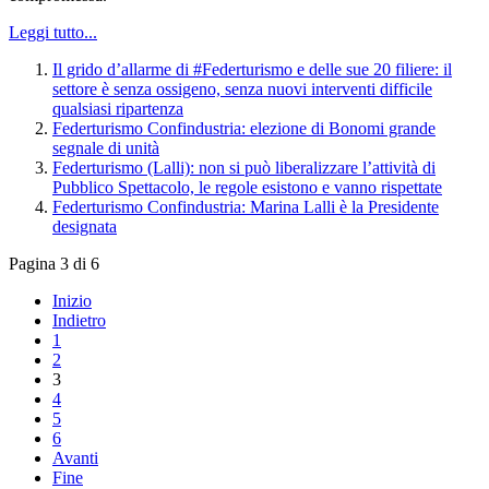
Leggi tutto...
Il grido d’allarme di #Federturismo e delle sue 20 filiere: il
settore è senza ossigeno, senza nuovi interventi difficile
qualsiasi ripartenza
Federturismo Confindustria: elezione di Bonomi grande
segnale di unità
Federturismo (Lalli): non si può liberalizzare l’attività di
Pubblico Spettacolo, le regole esistono e vanno rispettate
Federturismo Confindustria: Marina Lalli è la Presidente
designata
Pagina 3 di 6
Inizio
Indietro
1
2
3
4
5
6
Avanti
Fine