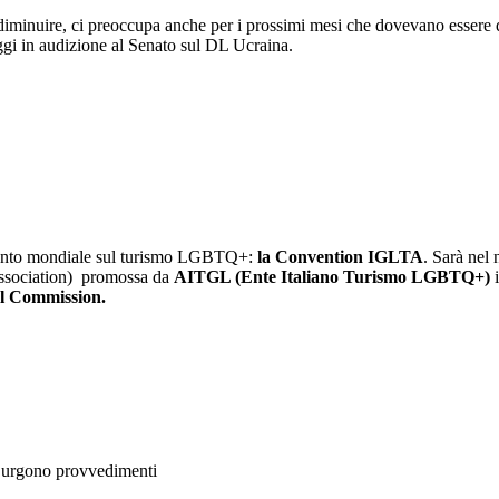
 diminuire, ci preoccupa anche per i prossimi mesi che dovevano essere qu
ggi in audizione al Senato sul DL Ucraina.
 evento mondiale sul turismo LGBTQ+:
la Convention IGLTA
. Sarà nel
ssociation) promossa da
AITGL (Ente Italiano Turismo LGBTQ+)
l Commission.
e, urgono provvedimenti