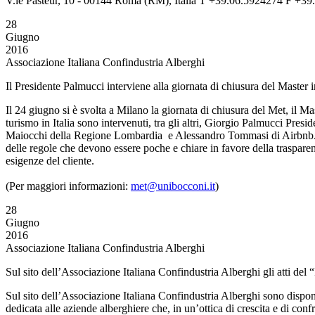
V.le Pasteur, 10 - 00144 Roma (RM), Italia T +39.06.5924274 F +39.
28
Giugno
2016
Associazione Italiana Confindustria Alberghi
Il Presidente Palmucci interviene alla giornata di chiusura del Maste
Il 24 giugno si è svolta a Milano la giornata di chiusura del Met, il
turismo in Italia sono intervenuti, tra gli altri, Giorgio Palmucci Pr
Maiocchi della Regione Lombardia e Alessandro Tommasi di Airbnb. Il 
delle regole che devono essere poche e chiare in favore della trasparen
esigenze del cliente.
(Per maggiori informazioni:
met@unibocconi.it
)
28
Giugno
2016
Associazione Italiana Confindustria Alberghi
Sul sito dell’Associazione Italiana Confindustria Alberghi gli atti de
Sul sito dell’Associazione Italiana Confindustria Alberghi sono disponi
dedicata alle aziende alberghiere che, in un’ottica di crescita e di confr