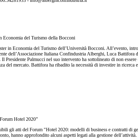
06.54281933 - info@alberghiconfindustria.it
r in Economia del Turismo della Bocconi
 Master in Economia del Turismo dell’Università Bocconi. All’evento, int
esidente dell’Associazione Italiana Confindustria Alberghi, Luca Battif
Presidente Palmucci nel suo intervento ha sottolineato di non essere 
za del mercato. Battifora ha ribadito la necessità di investire in ricerc
l “Forum Hotel 2020”
bili gli atti del Forum "Hotel 2020: modelli di business e contratti di 
onto, hanno approfondito alcuni aspetti legati alla gestione dell’attività.