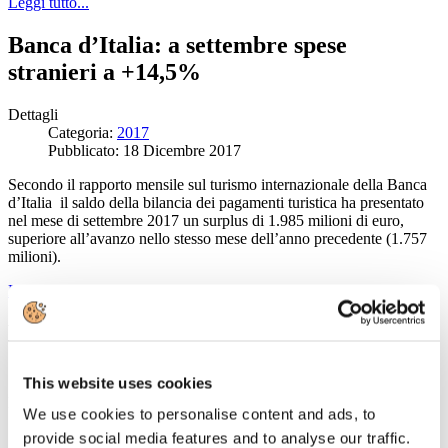
Leggi tutto...
Banca d’Italia: a settembre spese
stranieri a +14,5%
Dettagli
Categoria:
2017
Pubblicato: 18 Dicembre 2017
Secondo il rapporto mensile sul turismo internazionale della Banca
d’Italia il saldo della bilancia dei pagamenti turistica ha presentato
nel mese di settembre 2017 un surplus di 1.985 milioni di euro,
superiore all’avanzo nello stesso mese dell’anno precedente (1.757
milioni).
Leggi tutto...
Le Terme di Diocleziano ospitano
“Borghi, mille destinazioni”
This website uses cookies
Dettagli
We use cookies to personalise content and ads, to
Categoria:
2017
provide social media features and to analyse our traffic.
Pubblicato: 18 Dicembre 2017