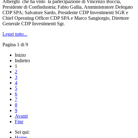
Alberghi che ha visto la partecipazione di Vincenzo Boccia,
Presidente di Confindustria; Fabio Gallia, Amministratore Delegato
CDP SPA; Salvatore Sardo, Presidente CDP Investimenti SGR e
Chief Operating Officer CDP SPA e Marco Sangiorgio, Direttore
Generale CDP Investimenti Sgr.
Leggi tutto...
Pagina 1 di 9
Inizio
Indietro
1
2
3
4
5
6
7
8
9
Avanti
Fine
Sei qui:
Home