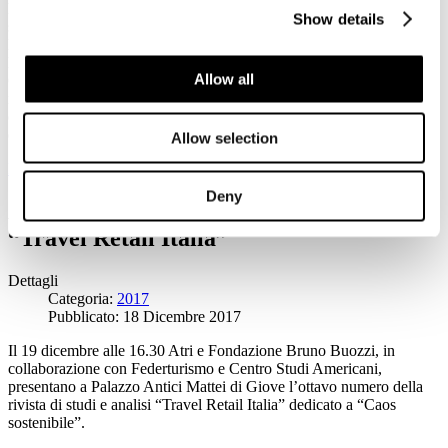
hanno speso 1200 miliardi di dollari. In questo scenario si farà
Show details
sempre più agguerrita la concorrenza tra i Paesi. Da qui al 2030
l'Italia riuscirà a tenere testa ai suoi concorrenti? Come cambieranno
la domanda e l'offerta e le figure professionali del comparto?
Allow all
Capacità di attrazione, strategie di marketing, digitalizzazione,
robotica e intelligenza artificiale sono alcune delle principali sfide
del turismo post industriale che Stato, imprese e operatori del settore
dovranno affrontare.
Allow selection
Leggi tutto...
Deny
A Roma la presentazione della rivista
“Travel Retail Italia”
Dettagli
Categoria:
2017
Pubblicato: 18 Dicembre 2017
Il 19 dicembre alle 16.30 Atri e Fondazione Bruno Buozzi, in
collaborazione con Federturismo e Centro Studi Americani,
presentano a Palazzo Antici Mattei di Giove l’ottavo numero della
rivista di studi e analisi “Travel Retail Italia” dedicato a “Caos
sostenibile”.