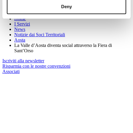
(Per maggiori informazioni:
www.regione.vda.it
)
Deny
Sei qui:
Home
I Servizi
News
Notizie dai Soci Territoriali
Aosta
La Valle d’Aosta diventa social attraverso la Fiera di
Sant’Orso
Iscriviti alla newsletter
Risparmia con le nostre convenzioni
Associati