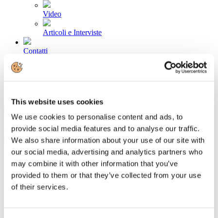
Video
Articoli e Interviste
Contatti
Tel. +39 320 57 80 986
Email segreteria@federturismo.it
Come aderire
Login
This website uses cookies
We use cookies to personalise content and ads, to
provide social media features and to analyse our traffic.
Cerca...
We also share information about your use of our site with
our social media, advertising and analytics partners who
may combine it with other information that you’ve
provided to them or that they’ve collected from your use
La Valle d’Aosta diventa social attraverso
of their services.
la Fiera di Sant’Orso
Dettagli