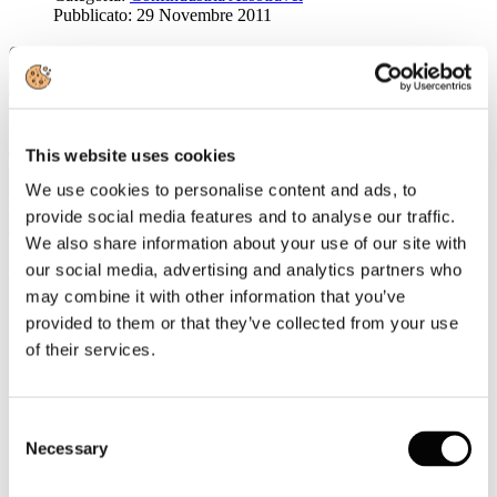
Pubblicato: 29 Novembre 2011
Confindustria Assotravel Campania, con la collaborazione
dell'Eurosportello e dell'Associazione Campei, il prossimo 2
dicembre, a partire dalle ore 14.30, presso la sede della Camera di
Commercio di Napoli (Via S. Aspreno 2), ha organizzato degli
incontri B2B con una delegazione proveniente dalla Provincia
dell'Hubei (Repubblica Popolare Cinese).
This website uses cookies
We use cookies to personalise content and ads, to
Obiettivo degli incontri è promuovere i rapporti di collaborazione
con il nostro tessuto imprenditoriale, anche con riferimento al settore
provide social media features and to analyse our traffic.
del Turismo.
We also share information about your use of our site with
our social media, advertising and analytics partners who
Leggi tutto...
may combine it with other information that you’ve
Seminario Confindustria Assotravel: Il
provided to them or that they’ve collected from your use
contratto a termine e il contratto di
of their services.
inserimento
Dettagli
Consent
Categoria:
Confindustria Assotravel
Necessary
Selection
Pubblicato: 15 Novembre 2011