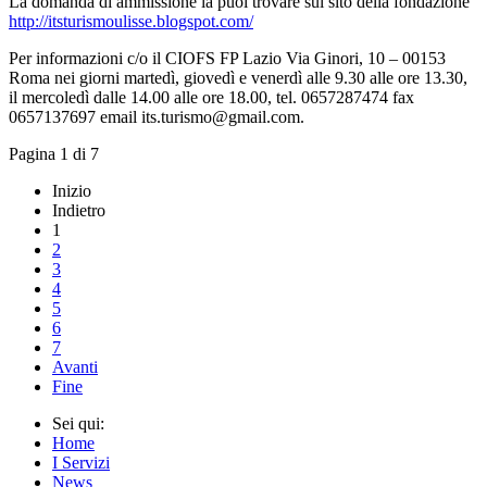
La domanda di ammissione la puoi trovare sul sito della fondazione
http://itsturismoulisse.blogspot.com/
Per informazioni c/o il CIOFS FP Lazio Via Ginori, 10 – 00153
Roma nei giorni martedì, giovedì e venerdì alle 9.30 alle ore 13.30,
il mercoledì dalle 14.00 alle ore 18.00, tel. 0657287474 fax
0657137697 email its.turismo@gmail.com.
Pagina 1 di 7
Inizio
Indietro
1
2
3
4
5
6
7
Avanti
Fine
Sei qui:
Home
I Servizi
News