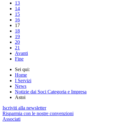
13
14
15
16
17
18
19
20
21
Avanti
Fine
Sei qui:
Home
I Servizi
News
Notizie dai Soci Categoria e Impresa
Astoi
Iscriviti alla newsletter
Risparmia con le nostre convenzioni
Associati