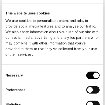
ASTOI NewsOnLine (periodo dal 28
ottobre al 5 novembre 2012)
This website uses cookies
We use cookies to personalise content and ads, to
Dettagli
provide social media features and to analyse our traffic.
Categoria:
Astoi
We also share information about your use of our site with
Pubblicato: 12 Novembre 2012
our social media, advertising and analytics partners who
may combine it with other information that you’ve
NewsOnLine
provided to them or that they’ve collected from your use
of their services.
5 novembre 2012
Consent
Astoi alle agenzie di viaggi: servono regole sul tailor made –
Necessary
Selection
L'Agenzia di Viaggi giornale on line
http://www.astoi.it/press/rassegna-articoli-astoi/299-novembre-
Preferences
2012/10112-lagenzia-di-viaggi-giornale-on-line-astoi-alle-agenzie-
di-viaggi-servono-regole-sul-tailor-made.html
Leggi tutto...
Statistics