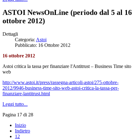
ASTOI NewsOnLine (periodo dal 5 al 16
ottobre 2012)
Dettagli
Categoria:
Astoi
Pubblicato: 16 Ottobre 2012
16 ottobre 2012
Astoi critica la tassa per finanziare l'Antitrust – Business Time sito
web
http://www.astoi.it/press/rassegna-articoli-astoi/275-ottobre-
2012/9946-business-time-sito-web-astoi-critica-la-tassa-per-
finanziare-lantitrust.html
Leggi tutto...
Pagina 17 di 28
Inizio
Indietro
12