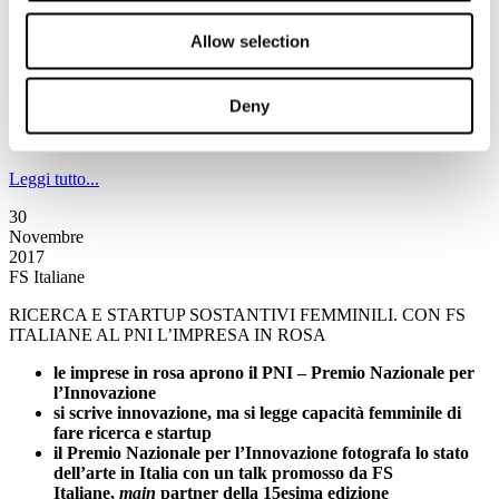
domani, venerdì 1 dicembre, il dottor Trenamore sarà
nella città del Palio
Allow selection
decimo appuntamento alle 19.45 sulle frequenze di Rai
Radio2
continua la collaborazione fra FS Italiane e Caterpillar
Deny
Rai Radio2
racconta la tua storia a
caterpillar@rai.it
Leggi tutto...
30
Novembre
2017
FS Italiane
RICERCA E STARTUP SOSTANTIVI FEMMINILI. CON FS
ITALIANE AL PNI L’IMPRESA IN ROSA
le imprese in rosa aprono il PNI – Premio Nazionale per
l’Innovazione
si scrive innovazione, ma si legge capacità femminile di
fare ricerca e startup
il Premio Nazionale per l’Innovazione fotografa lo stato
dell’arte in Italia con un talk promosso da FS
Italiane,
main
partner della 15esima edizione