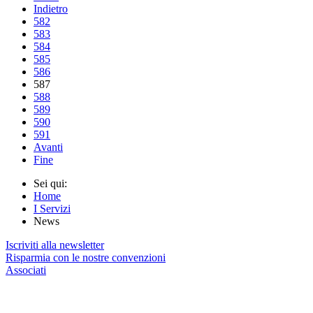
Indietro
582
583
584
585
586
587
588
589
590
591
Avanti
Fine
Sei qui:
Home
I Servizi
News
Iscriviti alla newsletter
Risparmia con le nostre convenzioni
Associati