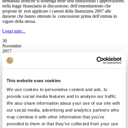
demaniali affinché si sostenga nelle sedi istituzionali l’approvazione,
nella legge finanziaria in discussione, dell’emendamento che
propone di non applicare i canoni della finanziaria 2007 alle
darsene che hanno ottenuto la concessione prima dell’entrata in
vigore della stessa.
Leggi tutto...
30
Novembre
2017
Astoi
Osservatorio ASTOI: dove andranno gli italiani per le vacanze di
Natale
This website uses cookies
Secondo l’Osservatorio Astoi Confindustria Viaggi, la stagione
invernale si apre con un dato positivo: i consumatori scelgono di
We use cookies to personalise content and ads, to
prenotare le vacanze delle festività nelle agenzie di viaggio. Inoltre
tutti i tour operator associati ad Astoi registrano un aumento a doppia
provide social media features and to analyse our traffic.
cifra delle prenotazioni rispetto allo scorso anno, in media +10%. Il
We also share information about your use of our site with
valore medio della pratica è stabile, ma cresce il numero di coloro
our social media, advertising and analytics partners who
che vogliono trascorrere le festività all’estero e non utilizzano il
sistema “fai da te”.
may combine it with other information that you’ve
provided to them or that they’ve collected from your use
Leggi tutto...