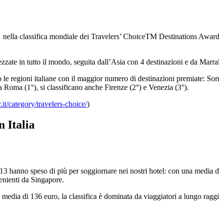
 nella classifica mondiale dei Travelers’ ChoiceTM Destinations Award
ezzate in tutto il mondo, seguita dall’Asia con 4 destinazioni e da Marr
e regioni italiane con il maggior numero di destinazioni premiate: Sorr
 Roma (1°), si classificano anche Firenze (2°) e Venezia (3°).
r.it/category/travelers-choice/
)
 Italia
3 hanno speso di più per soggiornare nei nostri hotel: con una media di
venienti da Singapore.
edia di 136 euro, la classifica è dominata da viaggiatori a lungo raggio: