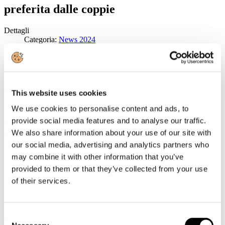
preferita dalle coppie
Dettagli
Categoria:
News 2024
Pubblicato: 10 Giugno 2024
Due viaggiatori su tre che hanno prenotato crociere saliranno per la
prima volta su una nave secondo l’indagine sulle rotte estive
(relativa al periodo da giugno a settembre)dell’Osservatorio
This website uses cookies
Ticketcrociere che analizza le prenotazioni degli italiani sull’intero
panorama dell’offerta delle crociere.
We use cookies to personalise content and ads, to
Leggi tutto...
provide social media features and to analyse our traffic.
We also share information about your use of our site with
VISA/Ipsos: crescono i turisti americani e
our social media, advertising and analytics partners who
britannici che tornano a visitare l'Italia
may combine it with other information that you’ve
provided to them or that they’ve collected from your use
Dettagli
of their services.
Categoria:
News 2024
Pubblicato: 10 Giugno 2024
I cittadini statunitensi e britannici amano a tal punto il nostro Paese
Consent
da voler tornarci: è uno dei dati più significativi che emergono dalla