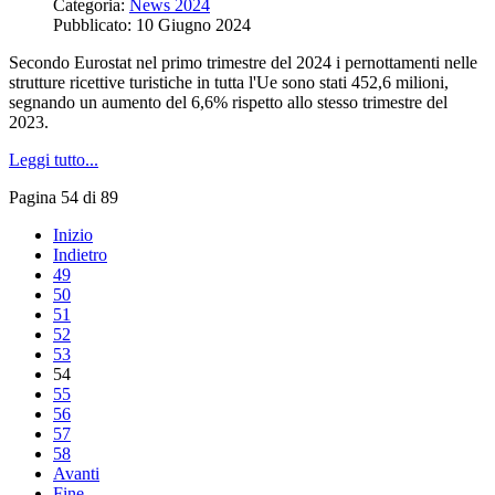
Categoria:
News 2024
Pubblicato: 10 Giugno 2024
Secondo Eurostat nel primo trimestre del 2024 i pernottamenti nelle
strutture ricettive turistiche in tutta l'Ue sono stati 452,6 milioni,
segnando un aumento del 6,6% rispetto allo stesso trimestre del
2023.
Leggi tutto...
Pagina 54 di 89
Inizio
Indietro
49
50
51
52
53
54
55
56
57
58
Avanti
Fine