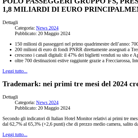
POLO PASSEGGERI GRUPPO FS, PRES
1,8 MILIARDI DI EURO PRINCIPALM
Dettagli
Categoria:
News 2024
Pubblicato: 20 Maggio 2024
150 milioni di passeggeri nel primo quadrimestre dell’anno: 700 m
200 milioni di euro di fondi PNRR direttamente assegnati a Trenit
crescono i canali digitali: il 47% dei biglietti venduti su sito e 
oltre 700 destinazioni estive raggiunte grazie a Frecciarossa, Int
Leggi tutto...
Trademark: nei primi tre mesi del 2024 cre
Dettagli
Categoria:
News 2024
Pubblicato: 20 Maggio 2024
Secondo gli indicatori di Italian Hotel Monitor relativi ai primi tre mesi
dal 62,7% al 65,3% (+2,6 punti) che di prezzo medio camera, salito 
Leggi tutto...