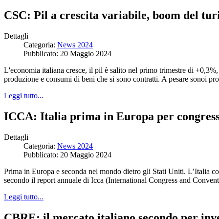
CSC: Pil a crescita variabile, boom del tu
Dettagli
Categoria:
News 2024
Pubblicato: 20 Maggio 2024
L'economia italiana cresce, il pil è salito nel primo trimestre di +0,3%, 
produzione e consumi di beni che si sono contratti. A pesare sonoi probl
Leggi tutto...
ICCA: Italia prima in Europa per congressi
Dettagli
Categoria:
News 2024
Pubblicato: 20 Maggio 2024
Prima in Europa e seconda nel mondo dietro gli Stati Uniti. L’Italia co
secondo il report annuale di Icca (International Congress and Convent
Leggi tutto...
CBRE: il mercato italiano secondo per inv