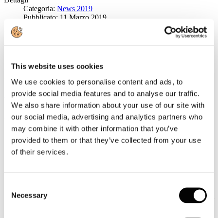
Categoria:
News 2019
Pubblicato: 11 Marzo 2019
Il 14 marzo alle 11.00 nell’ambito di Fareturismo si terrà il
convegno di Federturismo “Turismo: nuove professioni, nuove
opportunità". Interverranno: Gabriele Querelante, Human Resources
Director del Gruppo Bluvacanze e Susanna Mensitieri, Coordinatore
This website uses cookies
del Master in Turismo e Territorio: economia, marketing,
ecosostenibilità della Luiss.
We use cookies to personalise content and ads, to
provide social media features and to analyse our traffic.
Leggi tutto...
We also share information about your use of our site with
La Vice Presidente Lalli al convegno
our social media, advertising and analytics partners who
Sistemi turistico-culturali integrati: la via
may combine it with other information that you’ve
dell’acqua”
provided to them or that they’ve collected from your use
of their services.
Dettagli
Categoria:
News 2019
Pubblicato: 11 Marzo 2019
Consent
Necessary
Il 4 marzo a Bari si è svolto il convegno “Sistemi turistico-culturali
Selection
integrati: la via dell’acqua” organizzato da Acquedotto Pugliese, in
collaborazione con Regione Puglia, Università di Bari, Libera