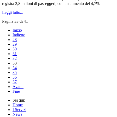
registra 2,8 milioni di passeggeri, con un aumento del 4,7%.
Leggi tutto...
Pagina 33 di 41
Inizio
Indietro
28
29
30
31
32
33
34
35
36
37
Avanti
Fine
Sei qui:
Home
I Servizi
News