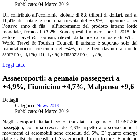
Pubblicato: 04 Marzo 2019
Un contributo all’economia globale di 8,8 trilioni di dollari, pari al
10,4% del totale e con una crescita del +3,9%, superiore - per
l’ottavo anno di fila - all’incremento del prodotto interno lordo
mondiale, fermo al +3,2%. Sono questi i numeri per il 2018 del
settore Travel & Tourism, rilevati dalla ricerca annuale di Wttc -
World Travel & Tourism Council. Il turismo è superato solo dal
manufatturiero, cresciuto del +4%, ed è ben davanti a quello
sanitario (+3,1%), It (+1,7%) e finanziario (+1,7%)
Leggi tutto...
Assaeroporti: a gennaio passeggeri a
+4,9%, Fiumicino +4,7%, Malpensa +9,6
Dettagli
Categoria:
News 2019
Pubblicato: 04 Marzo 2019
Negli aeroporti italiani sono transitati a gennaio 11.967.496
passeggeri, con una crescita del 4,9% rispetto allo scorso anno. I
movimenti di aeromobili sono cresciuti del 5%. E’ quanto emerge
dalle statistiche mensili di Assaeroporti. In particolare, Fiumicino