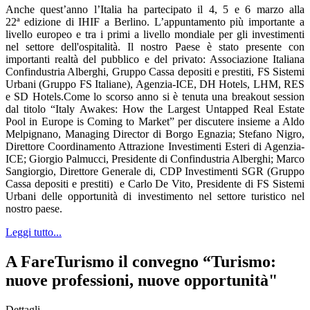
Anche quest’anno l’Italia ha partecipato il 4, 5 e 6 marzo alla
22ª edizione di IHIF a Berlino. L’appuntamento più importante a
livello europeo e tra i primi a livello mondiale per gli investimenti
nel settore dell'ospitalità. Il nostro Paese è stato presente con
importanti realtà del pubblico e del privato: Associazione Italiana
Confindustria Alberghi, Gruppo Cassa depositi e prestiti, FS Sistemi
Urbani (Gruppo FS Italiane), Agenzia-ICE, DH Hotels, LHM, RES
e SD Hotels.Come lo scorso anno si è tenuta una breakout session
dal titolo “Italy Awakes: How the Largest Untapped Real Estate
Pool in Europe is Coming to Market” per discutere insieme a Aldo
Melpignano, Managing Director di Borgo Egnazia; Stefano Nigro,
Direttore Coordinamento Attrazione Investimenti Esteri di Agenzia-
ICE; Giorgio Palmucci, Presidente di Confindustria Alberghi; Marco
Sangiorgio, Direttore Generale di, CDP Investimenti SGR (Gruppo
Cassa depositi e prestiti) e Carlo De Vito, Presidente di FS Sistemi
Urbani delle opportunità di investimento nel settore turistico nel
nostro paese.
Leggi tutto...
A FareTurismo il convegno “Turismo:
nuove professioni, nuove opportunità"
Dettagli