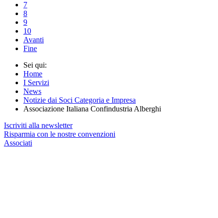
7
8
9
10
Avanti
Fine
Sei qui:
Home
I Servizi
News
Notizie dai Soci Categoria e Impresa
Associazione Italiana Confindustria Alberghi
Iscriviti alla newsletter
Risparmia con le nostre convenzioni
Associati