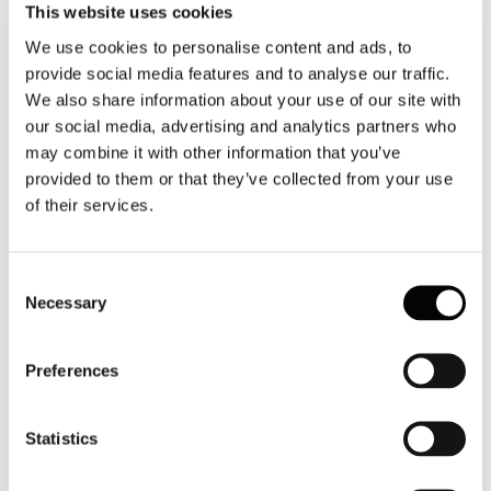
This website uses cookies
Dettagli
We use cookies to personalise content and ads, to
Categoria:
Associazione Italiana Confindustria Alberghi
provide social media features and to analyse our traffic.
Pubblicato: 26 Giugno 2020
We also share information about your use of our site with
La terza settimana di rilevazione del monitoraggio Confindustria
our social media, advertising and analytics partners who
Alberghi registra una accelerazione delle riaperture a partire dal
may combine it with other information that you’ve
mese di luglio. Resta sempre molto basso, non si arriva ancora il
40% dell’offerta ma rispetto alle settimane precedenti i segnali
provided to them or that they’ve collected from your use
positivi, per quanto ancora molto parziali, sono aumentati.
of their services.
Leggi tutto...
MARINA LALLI NUOVO PRESIDENTE
Consent
Necessary
DI FEDERTURISMO
Selection
CONFINDUSTRIA. Tra i Vice Presidente
anche Maria Carmela Colaiacovo
Preferences
Dettagli
Categoria:
Associazione Italiana Confindustria Alberghi
Statistics
Pubblicato: 16 Giugno 2020