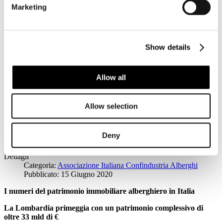
Ieri pomeriggio l’Assemblea di Federturismo Confindustria ha eletto
Marketing
all’unanimità per il quadriennio 2020-2024 Marina Lalli quale
Presidente della Federazione.
La nomina di Marina Lalli, già componente del nostro Consiglio
Direttivo, è un segnale importante per il turismo rappresentato in
Show details
Confindustria che in questo particolare e delicato momento storico
sta attraversando una grave crisi senza precedenti
– si legge in una
nota di Confindustria Alberghi.
Allow all
Leggi tutto...
Allow selection
IL PATRIMONIO IMMOBILIARE
ALBERGHIERO ITALIANO SUPERA I
100 MLD DI €
Deny
Dettagli
Categoria:
Associazione Italiana Confindustria Alberghi
Pubblicato: 15 Giugno 2020
I numeri del patrimonio immobiliare alberghiero in Italia
La Lombardia primeggia con un patrimonio complessivo di
oltre 33 mld di €