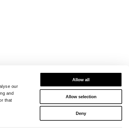
Allow all
alyse our
ing and
Allow selection
r that
Deny