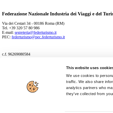
Federazione Nazionale Industria dei Viaggi e del Tur
Via dei Cestari 34 - 00186 Roma (RM)
Tel. +39 320 57 80 986
E-mail:
segreteria@federturismo.it
PEC:
federturismo@pec.federturismo.it
c.f. 96269080584
2017 Federturismo
This website uses cookie
We use cookies to personal
Cookie policy
traffic. We also share info
Privacy policy
analytics partners who may
they’ve collected from your
Disclaimer
Cerca