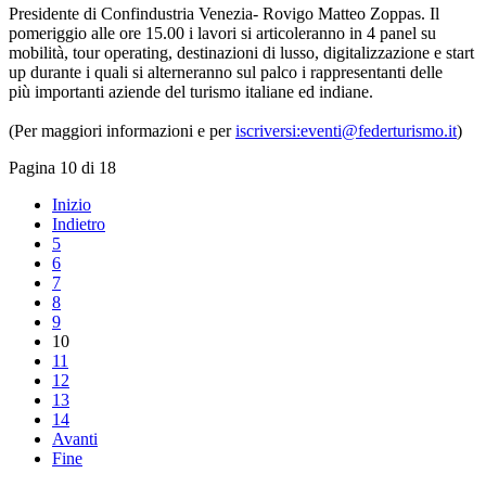
Presidente di Confindustria Venezia- Rovigo Matteo Zoppas. Il
pomeriggio alle ore 15.00 i lavori si articoleranno in 4 panel su
mobilità, tour operating, destinazioni di lusso, digitalizzazione e start
up durante i quali si alterneranno sul palco i rappresentanti delle
più importanti aziende del turismo italiane ed indiane.
(Per maggiori informazioni e per
iscriversi:eventi@federturismo.it
)
Pagina 10 di 18
Inizio
Indietro
5
6
7
8
9
10
11
12
13
14
Avanti
Fine