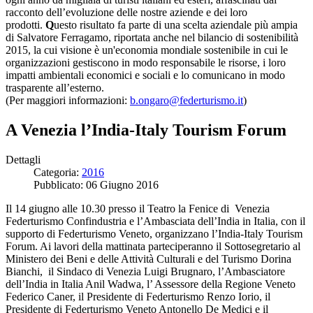
racconto dell’evoluzione delle nostre aziende e dei loro
prodotti.
Q
uesto risultato fa parte di una scelta aziendale più ampia
di Salvatore Ferragamo, riportata anche nel bilancio di sostenibilità
2015, la cui visione è un'economia mondiale sostenibile in cui le
organizzazioni gestiscono in modo responsabile le risorse, i loro
impatti ambientali economici e sociali e lo comunicano in modo
trasparente all’esterno.
(Per maggiori informazioni:
b.ongaro@federturismo.it
)
A Venezia l’India-Italy Tourism Forum
Dettagli
Categoria:
2016
Pubblicato: 06 Giugno 2016
Il 14 giugno alle 10.30 presso il Teatro la Fenice di Venezia
Federturismo Confindustria e l’Ambasciata dell’India in Italia, con il
supporto di Federturismo Veneto, organizzano l’India-Italy Tourism
Forum. Ai lavori della mattinata parteciperanno il Sottosegretario al
Ministero dei Beni e delle Attività Culturali e del Turismo Dorina
Bianchi, il Sindaco di Venezia Luigi Brugnaro, l’Ambasciatore
dell’India in Italia Anil Wadwa, l’ Assessore della Regione Veneto
Federico Caner, il Presidente di Federturismo Renzo Iorio, il
Presidente di Federturismo Veneto Antonello De Medici e il