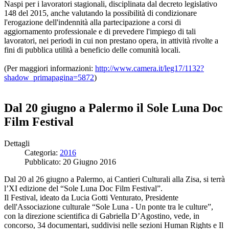
Naspi per i lavoratori stagionali, disciplinata dal decreto legislativo
148 del 2015, anche valutando la possibilità di condizionare
l'erogazione dell'indennità alla partecipazione a corsi di
aggiornamento professionale e di prevedere l'impiego di tali
lavoratori, nei periodi in cui non prestano opera, in attività rivolte a
fini di pubblica utilità a beneficio delle comunità locali.
(Per maggiori informazioni:
http://www.camera.it/leg17/1132?
shadow_primapagina=5872
)
Dal 20 giugno a Palermo il Sole Luna Doc
Film Festival
Dettagli
Categoria:
2016
Pubblicato: 20 Giugno 2016
Dal 20 al 26 giugno a Palermo, ai Cantieri Culturali alla Zisa, si terrà
l’XI edizione del “Sole Luna Doc Film Festival”.
Il Festival, ideato da Lucia Gotti Venturato, Presidente
dell'Associazione culturale “Sole Luna - Un ponte tra le culture”,
con la direzione scientifica di Gabriella D’Agostino, vede, in
concorso, 34 documentari, suddivisi nelle sezioni Human Rights e Il