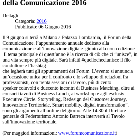
della Comunicazione 2016
Dettagli
Categoria:
2016
Pubblicato: 06 Giugno 2016
Il 9 giugno si terrà a Milano a Palazzo Lombardia, il Forum della
Comunicazione, l’appuntamento annuale dedicato alla
comunicazione e all’innovazione digitale giunto alla nona edizione.
Il tema principale di quest’anno è la ricerca di ciò che ci “unisce”, in
una vita sempre più digitale. Sarà infatti #quellocheciunisce il filo
conduttore e l’hashtag
che legherà tutti gli appuntamenti del Forum. L’evento si annuncia
un’occasione unica per il confronto e lo sviluppo di relazioni fra
professionisti, con trenta sessioni di lavoro, più di cento
speaker coinvolti e duecento incontri di Business Matching, oltre ai
consueti tavoli di Business Lunch, ai workshop e agli esclusivi
Executive Circle. Storytelling, Redesign del Customer Journey,
Innovazione Territoriale, Smart mobility, digital transformation”,
sono gli argomenti all’ordine del giorno. Alle 14.30 il Direttore
generale di Federturismo Antonio Barreca interverrà al Tavolo
sull’innovazione territoriale.
(Per maggiori informazioni:
www.forumcomunicazione.it
)