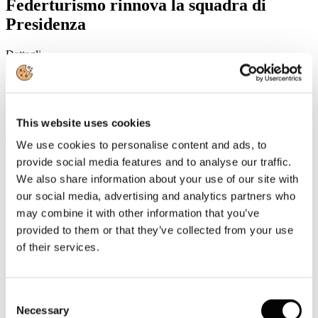
Federturismo rinnova la squadra di
Presidenza
Dettagli
Categoria:
2016
Pubblicato: 15 Giugno 2016
Il Consiglio Generale di Federturismo ha, oggi, approvato la squadra
proposta dal Presidente designato Gianfranco Battisti, attuale
This website uses cookies
Direttore della Divisione Passeggeri Nazionale e Internazionale e
dell'Alta Velocità di Trenitalia SpA.
We use cookies to personalise content and ads, to
provide social media features and to analyse our traffic.
Marina Lalli Vice Presidente della Sezione Turismo di Confindustria
We also share information about your use of our site with
Bari e BAT sarà Vice Presidente Vicario, mentre Antonello De
Medici Presidente di Federturismo Veneto, Giorgio Palmucci
our social media, advertising and analytics partners who
Presidente dell’Associazione Italiana Confindustria Alberghi e
may combine it with other information that you’ve
Nardo Filippetti Presidente di Astoi Confindustria Viaggi saranno i
provided to them or that they’ve collected from your use
Vice Presidenti.
of their services.
Si tratta dell’ultimo passaggio prima dell’Assemblea del 30 giugno
in cui ci sarà il voto assembleare.
Consent
Roma, 15 giugno 2016
Necessary
Selection