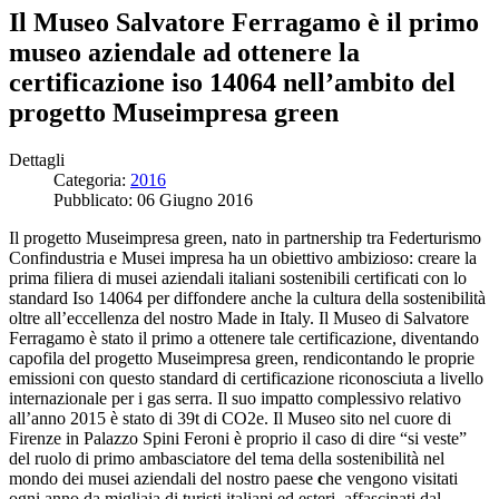
Il Museo Salvatore Ferragamo è il primo
museo aziendale ad ottenere la
certificazione iso 14064 nell’ambito del
progetto Museimpresa green
Dettagli
Categoria:
2016
Pubblicato: 06 Giugno 2016
Il progetto Museimpresa green, nato in partnership tra Federturismo
Confindustria e Musei impresa ha un obiettivo ambizioso: creare la
prima filiera di musei aziendali italiani sostenibili certificati con lo
standard Iso 14064 per diffondere anche la cultura della sostenibilità
oltre all’eccellenza del nostro Made in Italy.
Il Museo di Salvatore
Ferragamo è stato il primo a ottenere tale certificazione, diventando
capofila del progetto Museimpresa green, rendicontando le proprie
emissioni con questo standard di certificazione riconosciuta a livello
internazionale per i gas serra. Il suo impatto complessivo relativo
all’anno 2015 è stato di 39t di CO2e. Il Museo sito nel cuore di
Firenze in Palazzo Spini Feroni è proprio il caso di dire “si veste”
del ruolo di primo ambasciatore del tema della sostenibilità nel
mondo dei musei aziendali del nostro paese
c
he vengono visitati
ogni anno da migliaia di turisti italiani ed esteri, affascinati dal