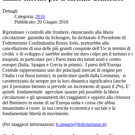
Dettagli
Categoria:
2016
Pubblicato: 20 Giugno 2016
Ripristinare i controlli alle frontiere, rinunciando alla libera
circolazione garantita da Schengen, ha dichiarato il Presidente di
Federturismo Confindustria Renzo Iorio, porterebbe alla
cancellazione di una delle più grandi conquiste dell’Ue in termini di
civiltà e di sviluppo e sarebbe inoltre un duro colpo per il turismo e i
trasporti, in particolare per i Paesi meta dei turisti nord e centro
europei (Italia, Spagna e Grecia in primis). I paesi dell’Europa
Centrale rappresentano uno dei principali mercati di origine per
l’Italia i cui flussi turistici, in particolare quelli dalla Germania, si
caratterizzano da sempre per la loro dinamica significativa (anche
per il prossimo biennio si prevede un incremento di quasi il 2%). E’
quindi fondamentale agevolare quanto più possibile la libera
circolazione e gli spostamenti dei viaggiatori e opporsi alla chiusura
del Brennero in nome di un’Europa unita e coesa che abbia
innanzitutto a cuore la sua crescita economica e sociale e la
fondamentale libertà di movimento.
(Per maggiori informazioni:
b.ongaro@federturismo.it
)