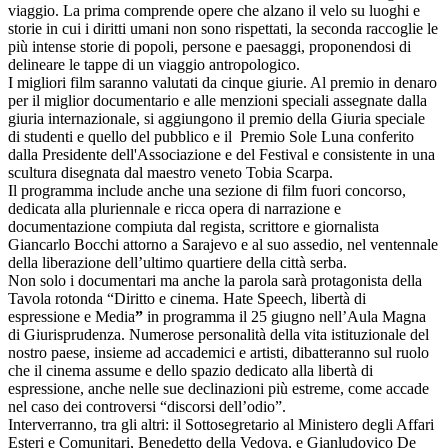
viaggio. La prima comprende opere che alzano il velo su luoghi e
storie in cui i diritti umani non sono rispettati, la seconda raccoglie le
più intense storie di popoli, persone e paesaggi, proponendosi di
delineare le tappe di un viaggio antropologico.
I migliori film saranno valutati da cinque giurie. Al premio in denaro
per il miglior documentario e alle menzioni speciali assegnate dalla
giuria internazionale, si aggiungono il premio della Giuria speciale
di studenti e quello del pubblico e il Premio Sole Luna conferito
dalla Presidente dell'Associazione e del Festival e consistente in una
scultura disegnata dal maestro veneto Tobia Scarpa.
Il programma include anche una sezione di film fuori concorso,
dedicata alla pluriennale e ricca opera di narrazione e
documentazione compiuta dal regista, scrittore e giornalista
Giancarlo Bocchi attorno a Sarajevo e al suo assedio, nel ventennale
della liberazione dell’ultimo quartiere della città serba.
Non solo i documentari ma anche la parola sarà protagonista della
Tavola rotonda “Diritto e cinema. Hate Speech, libertà di
espressione e Media
”
in programma il 25 giugno nell’Aula Magna
di Giurisprudenza. Numerose personalità della vita istituzionale del
nostro paese, insieme ad accademici e artisti, dibatteranno sul ruolo
che il cinema assume e dello spazio dedicato alla libertà di
espressione, anche nelle sue declinazioni più estreme, come accade
nel caso dei controversi “discorsi dell’odio”.
Interverranno, tra gli altri: il Sottosegretario al Ministero degli Affari
Esteri e Comunitari, Benedetto della Vedova, e Gianludovico De