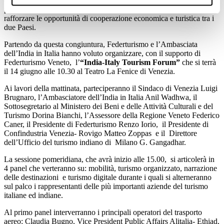
crescente interesse nei confronti del nostro Paese sono segnali
positivi che rappresentano una valida occasione per approfondire e
rafforzare le opportunità di cooperazione economica e turistica tra i
due Paesi.
Partendo da questa congiuntura, Federturismo e l’Ambasciata
dell’India in Italia hanno voluto organizzare, con il supporto di
Federturismo Veneto, l’
“India-Italy Tourism Forum”
che si terrà
il 14 giugno alle 10.30 al Teatro La Fenice di Venezia.
Ai lavori della mattinata, parteciperanno il Sindaco di Venezia Luigi
Brugnaro, l’Ambasciatore dell’India in Italia Anil Wadhwa, il
Sottosegretario al Ministero dei Beni e delle Attività Culturali e del
Turismo Dorina Bianchi, l’Assessore della Regione Veneto Federico
Caner, il Presidente di Federturismo Renzo Iorio, il Presidente di
Confindustria Venezia- Rovigo Matteo Zoppas e il Direttore
dell’Ufficio del turismo indiano di Milano G. Gangadhar.
La sessione pomeridiana, che avrà inizio alle 15.00, si articolerà in
4 panel che verteranno su: mobilità, turismo organizzato, narrazione
delle destinazioni e turismo digitale durante i quali si alterneranno
sul palco i rappresentanti delle più importanti aziende del turismo
italiane ed indiane.
Al primo panel interverranno i principali operatori del trasporto
aereo: Claudia Bugno, Vice President Public Affairs Alitalia- Ethiad,