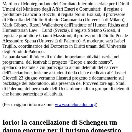
Martino di Montegiordano del Comitato Interministeriale per i Diritti
Umani del Ministero degli Affari Esteri e Comunitari; il regista e
produttore Giancarlo Bocchi, il regista Nouri Bouzid, il professore
di Filosofia del Diritto Roberto Cammarata (Università di Milano),
Mark Gibney, Raoul Wallenberg dell'Institute of Human Rights and
Humanitarian Law – Lund (Svezia), il regista Stefano Grossi, il
regista e produttore Gianni Massironi, il professore di Diritto Penale
Alessandro Spena (Università di Palermo). A moderare sarà Isabel
Trujillo, coordinatrice del Dottorato in Diritti umani dell’Università
degli Studi di Palermo.
La parola sarà il fulcro di un'altra importante attività inserita nel
programma del festival: il progetto “Esopo a modo nostro”,
spettacolo teatrale a cui partecipano alcuni detenuti del carcere
dell'Ucciardone, insieme a studenti della città e dedicato ai Classici.
Giovedì 23 giugno verranno illustrati progetto e documentario sul
backstage del laboratorio, alla presenza del Provveditore agli Studi
di Palermo, del personale dell’Ucciardone e di un gruppo di detenuti
che hanno partecipato all'attività.
(Per maggiori informazioni:
www.solelunadoc.org
)
Iorio: la cancellazione di Schengen un
danno enorme per il turismo domestico