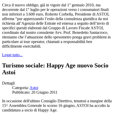
Circa il nuovo obbligo, già in vigore dal 1° gennaio 2010, ma
decorrente dal 1° luglio per le operazioni verso i consumatori finali
non inferiori a 3.600 euro, Roberto Corbella, Presidente di ASTOI,
afferma “pur apprezzando l’esito della consulenza giuridica da noi
richiesta all’Agenzia delle Entrate ed emessa a seguito dell’invio di
specifici quesiti elaborati dal Gruppo di Lavoro Fiscale ASTOI,
coordinato dal nostro consulente Avv. Prof. Benedetto Santacroce,
riteniamo che l’attuazione dello spesometro ponga gravi problemi in
particolare ai tour operator, chiamati a responsabilità ben
difficilmente esercitabili.
Leggi tutto...
Turismo sociale: Happy Age nuovo Socio
Astoi
Dettagli
Categoria:
Astoi
Pubblicato: 20 Giugno 2011
In occasione dell'ultimo Consiglio Direttivo, tenutosi a margine della
15^ Assemblea Generale lo scorso 16 giugno, ASTOI ha accolto la
candidatura a socio di Happy Age.