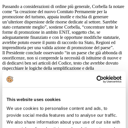
Passando a considerazioni di ordine più generale, Corbella fa notare
come “la creazione del nuovo Comitato Permanente per la
promozione del turismo, appaia inutile e rischia di generare
un’ulteriore dispersione delle risorse dedicate al settore. Sarebbe
stato certamente meglio”, sostiene Corbella, “concentrare tutte le
forme di promozione in ambito ENIT, soggetto che, se
adeguatamente finanziato e con le opportune modifiche statutarie,
avrebbe potuto essere il punto di raccordo tra Stato, Regioni ed
imprenditoria per una valida azione di promozione del paese”.
Il Presidente conclude osservando “in un paese che già abbonda di
onorificenze, non si comprende la necessità di istituirne di nuove e
di dedicarvi ben sei articoli del Codice, testo che avrebbe dovuto
rispecchiare le logiche della semplificazione e della
deburocratizzazione”.
______________________________
____________________________________________
Ufficio Stampa & Rel. Esterne ASTOI
This website uses cookies
Tel. 06 5924206 - Fax 06 5915076 - E-mail
We use cookies to personalise content and ads, to
comunicazione@astoi.com – Website
www.astoi.it
provide social media features and to analyse our traffic.
Rammarico per cessazione attività
We also share information about your use of our site with