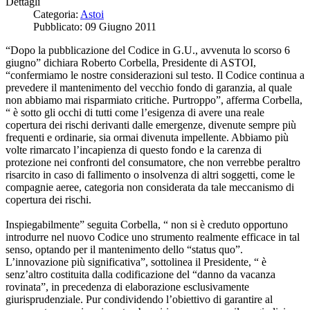
Dettagli
Categoria:
Astoi
Pubblicato: 09 Giugno 2011
“Dopo la pubblicazione del Codice in G.U., avvenuta lo scorso 6
giugno” dichiara Roberto Corbella, Presidente di ASTOI,
“confermiamo le nostre considerazioni sul testo. Il Codice continua a
prevedere il mantenimento del vecchio fondo di garanzia, al quale
non abbiamo mai risparmiato critiche. Purtroppo”, afferma Corbella,
“ è sotto gli occhi di tutti come l’esigenza di avere una reale
copertura dei rischi derivanti dalle emergenze, divenute sempre più
frequenti e ordinarie, sia ormai divenuta impellente. Abbiamo più
volte rimarcato l’incapienza di questo fondo e la carenza di
protezione nei confronti del consumatore, che non verrebbe peraltro
risarcito in caso di fallimento o insolvenza di altri soggetti, come le
compagnie aeree, categoria non considerata da tale meccanismo di
copertura dei rischi.
Inspiegabilmente” seguita Corbella, “ non si è creduto opportuno
introdurre nel nuovo Codice uno strumento realmente efficace in tal
senso, optando per il mantenimento dello “status quo”.
L’innovazione più significativa”, sottolinea il Presidente, “ è
senz’altro costituita dalla codificazione del “danno da vacanza
rovinata”, in precedenza di elaborazione esclusivamente
giurisprudenziale. Pur condividendo l’obiettivo di garantire al