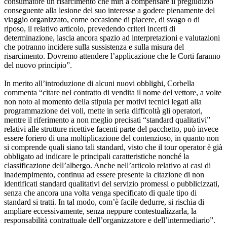
consumatore un risarcimento che miri a compensare il pregiudizio
conseguente alla lesione del suo interesse a godere pienamente del
viaggio organizzato, come occasione di piacere, di svago o di
riposo, il relativo articolo, prevedendo criteri incerti di
determinazione, lascia ancora spazio ad interpretazioni e valutazioni
che potranno incidere sulla sussistenza e sulla misura del
risarcimento. Dovremo attendere l’applicazione che le Corti faranno
del nuovo principio”.
In merito all’introduzione di alcuni nuovi obblighi, Corbella
commenta “citare nel contratto di vendita il nome del vettore, a volte
non noto al momento della stipula per motivi tecnici legati alla
programmazione dei voli, mette in seria difficoltà gli operatori,
mentre il riferimento a non meglio precisati “standard qualitativi”
relativi alle strutture ricettive facenti parte del pacchetto, può invece
essere foriero di una moltiplicazione del contenzioso, in quanto non
si comprende quali siano tali standard, visto che il tour operator è già
obbligato ad indicare le principali caratteristiche nonché la
classificazione dell’albergo. Anche nell’articolo relativo ai casi di
inadempimento, continua ad essere presente la citazione di non
identificati standard qualitativi del servizio promessi o pubblicizzati,
senza che ancora una volta venga specificato di quale tipo di
standard si tratti. In tal modo, com’è facile dedurre, si rischia di
ampliare eccessivamente, senza neppure contestualizzarla, la
responsabilità contrattuale dell’organizzatore e dell’intermediario”.