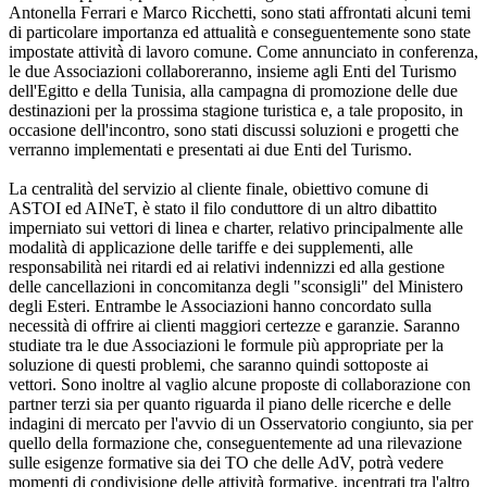
Antonella Ferrari e Marco Ricchetti, sono stati affrontati alcuni temi
di particolare importanza ed attualità e conseguentemente sono state
impostate attività di lavoro comune. Come annunciato in conferenza,
le due Associazioni collaboreranno, insieme agli Enti del Turismo
dell'Egitto e della Tunisia, alla campagna di promozione delle due
destinazioni per la prossima stagione turistica e, a tale proposito, in
occasione dell'incontro, sono stati discussi soluzioni e progetti che
verranno implementati e presentati ai due Enti del Turismo.
La centralità del servizio al cliente finale, obiettivo comune di
ASTOI ed AINeT, è stato il filo conduttore di un altro dibattito
imperniato sui vettori di linea e charter, relativo principalmente alle
modalità di applicazione delle tariffe e dei supplementi, alle
responsabilità nei ritardi ed ai relativi indennizzi ed alla gestione
delle cancellazioni in concomitanza degli "sconsigli" del Ministero
degli Esteri. Entrambe le Associazioni hanno concordato sulla
necessità di offrire ai clienti maggiori certezze e garanzie. Saranno
studiate tra le due Associazioni le formule più appropriate per la
soluzione di questi problemi, che saranno quindi sottoposte ai
vettori. Sono inoltre al vaglio alcune proposte di collaborazione con
partner terzi sia per quanto riguarda il piano delle ricerche e delle
indagini di mercato per l'avvio di un Osservatorio congiunto, sia per
quello della formazione che, conseguentemente ad una rilevazione
sulle esigenze formative sia dei TO che delle AdV, potrà vedere
momenti di condivisione delle attività formative, incentrati tra l'altro