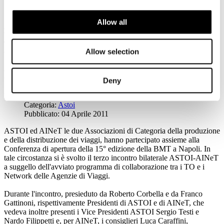
Allow all
ASTOI - CONFINDUSTRIA VIAGGI
Viale Pasteur n.10 (Palazzo Confindustria) 00144 - Roma
Tel +39065924206 Fax +39065915076
Allow selection
www.astoi.it
-
astoinewsonline@astoi.com
Prosegue il dialogo tra ASTOI ed AINeT
Deny
Dettagli
Categoria:
Astoi
Pubblicato: 04 Aprile 2011
ASTOI ed AINeT le due Associazioni di Categoria della produzione
e della distribuzione dei viaggi, hanno partecipato assieme alla
Conferenza di apertura della 15° edizione della BMT a Napoli. In
tale circostanza si è svolto il terzo incontro bilaterale ASTOI-AINeT
a suggello dell'avviato programma di collaborazione tra i TO e i
Network delle Agenzie di Viaggi.
Durante l'incontro, presieduto da Roberto Corbella e da Franco
Gattinoni, rispettivamente Presidenti di ASTOI e di AINeT, che
vedeva inoltre presenti i Vice Presidenti ASTOI Sergio Testi e
Nardo Filippetti e, per AINeT, i consiglieri Luca Caraffini,