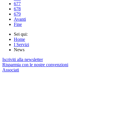
677
678
679
Avanti
Fine
Sei qui:
Home
I Servizi
News
Iscriviti alla newsletter
Risparmia con le nostre convenzioni
Associati