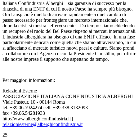
Italiana Confindustria Alberghi – sia garanzia di successo per la
rinascita di una ENIT di cui il nostro Paese ha sempre più bisogno.
Ora l'auspicio è quello di arrivare rapidamente a quel cambio di
passo necessario per fronteggiare un mercato internazionale che,
dopo la crisi, si mostra "effervescente". Da tempo stiamo chiedendo
un recupero del ruolo del Bel Paese rispetto ai mercati internazionali.
L'industria alberghiera ha bisogno di una ENIT efficace, in una fase
particolarmente delicata come quella che stiamo attraversando, in cui
si affacciano al mercato turistico nuovi paesi e culture. Siamo pronti
a collaborare con l'Agenzia e con la Presidente Christillin, per offrire
alle nostre imprese il supporto che aspettano da tempo.
Per maggiori informazioni:
Relazioni Esterne
ASSOCIAZIONE ITALIANA CONFINDUSTRIA ALBERGHI
Viale Pasteur, 10 - 00144 Roma
tel. +39.06.5924274 cell. +39.338.3132093
fax +39.06.54281933
http://www.alberghiconfindustria.it |
relazioniesterne@alberghiconfindustria.it
25