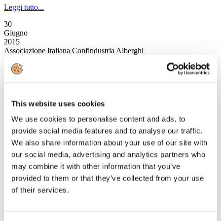
Leggi tutto...
30
Giugno
2015
Associazione Italiana Confindustria Alberghi
Ristrutturazione e Digitalizzazione a portata di Bonus. I Tax Credit:
come funzionano e quali le opportunità per le aziende alberghiere
Martedì 30 giugno 2015, ore 14:30
sede Confindustria Firenze
This website uses cookies
Via Valfonda, 9 (Fi)
We use cookies to personalise content and ads, to
A seguito della recente pubblicazione in G.U. del decreto Tax Credit
provide social media features and to analyse our traffic.
ristrutturazione, che completa gli interventi pubblici a favore del
We also share information about your use of our site with
settore alberghiero, Associazione Italiana Confindustria Alberghi
organizza, per tutto il settore dell'hotellerie l'evento Ristrutturazione
our social media, advertising and analytics partners who
e Digitalizzazione a portata di Bonus. I Tax Credit: come
may combine it with other information that you’ve
funzionano e quali le opportunità per le aziende alberghiere.
provided to them or that they’ve collected from your use
Leggi tutto...
of their services.
27
Giugno