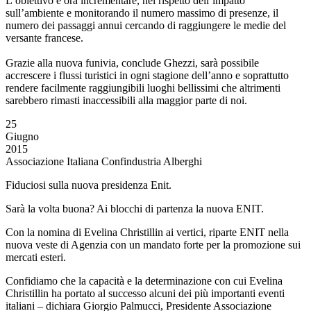
L’obiettivo è ora incrementare, nel rispetto dell’impatto
sull’ambiente e monitorando il numero massimo di presenze, il
numero dei passaggi annui cercando di raggiungere le medie del
versante francese.
Grazie alla nuova funivia, conclude Ghezzi, sarà possibile
accrescere i flussi turistici in ogni stagione dell’anno e soprattutto
rendere facilmente raggiungibili luoghi bellissimi che altrimenti
sarebbero rimasti inaccessibili alla maggior parte di noi.
25
Giugno
2015
Associazione Italiana Confindustria Alberghi
Fiduciosi sulla nuova presidenza Enit.
Sarà la volta buona? Ai blocchi di partenza la nuova ENIT.
Con la nomina di Evelina Christillin ai vertici, riparte ENIT nella
nuova veste di Agenzia con un mandato forte per la promozione sui
mercati esteri.
Confidiamo che la capacità e la determinazione con cui Evelina
Christillin ha portato al successo alcuni dei più importanti eventi
italiani – dichiara Giorgio Palmucci, Presidente Associazione