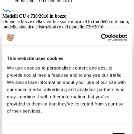
Pubblicato: 10 Dicembre 2015
News
Modelli CU e 730/2016 in bozze
Online le bozze della Certificazione unica 2016 (modello ordinario,
modello sintetico e istruzioni) e del modello 730/2016
Le novità fiscali di novembre 2015
A cura di Confindustria
Rassegna Stampa
Italiani assetati di cultura, conoscono più Parigi di Roma
This website uses cookies
TTGITALIA
We use cookies to personalise content and ads, to
Intesa Sanpaolo: un plafond di 350 milioni di euro per le
provide social media features and to analyse our traffic.
imprese ricettive del Triveneto
We also share information about your use of our site with
TTGITALIA
our social media, advertising and analytics partners who
Le performance social delle regioni italiane nel turismo: la
may combine it with other information that you’ve
Toscana batte tutti
provided to them or that they’ve collected from your use
EVEN REPORT
of their services.
Censis: nell'Italia dello "zero virgola" turismo e comunicazione
digitale hanno continuato a crescere
EVEN REPORT
Consent