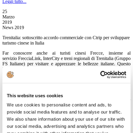
Leggi tutto...
25
Marzo
2019
News 2019
Trenitalia: sottoscritto accordo commerciale con Ctrip per sviluppare
turismo cinese in Italia
Far conoscere anche ai turisti cinesi Frecce, insieme al
servizio FrecciaLink, InterCity e treni regionali di Trenitalia (Gruppo
FS Italiane) per visitare e apprezzare le bellezze italiane. Questo
l’obiettivo dell’accordo sottoscritto venerdì 22 marzo a Roma da
Trenitalia con CTRIP Group, principale agenzia di viaggio online in
Cina. Partnership fondamentale per aumentare la conoscenza dei
prodotti Trenitalia, sviluppare il turismo dall’estero e intercettare i
flussi internazionali in arrivo nei principali aeroporti italiani.
This website uses cookies
L’accordo è stato sottoscritto da Serafino Lo Piano Responsabile
vendite Long Haul di Trenitalia e Jane Jie Sun Chief
We use cookies to personalise content and ads, to
Executive Officer e Founder di CTRIP Group. La firma rientra fra le
attività previste durante la visita ufficiale in Italia del Presidente della
provide social media features and to analyse our traffic.
Repubblica popolare cinese Xi Jinping.
We also share information about your use of our site with
our social media, advertising and analytics partners who
Leggi tutto...