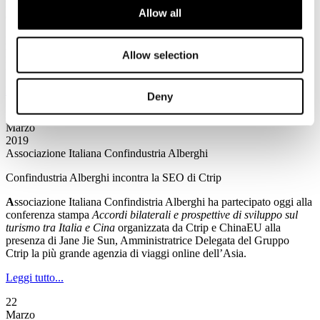
il convegno: “Le novità nella contrattualistica di viaggio per i
Allow all
clienti”
Prosegue su tutto il territorio italiano l’attività di AIDIT,
l’Associazione italiana distribuzione turistica aderente a
Allow selection
Federturismo Confindustria.
Leggi tutto...
Deny
22
Marzo
2019
Associazione Italiana Confindustria Alberghi
Confindustria Alberghi incontra la SEO di Ctrip
A
ssociazione Italiana Confindistria Alberghi ha partecipato oggi alla
conferenza stampa
Accordi bilaterali e prospettive di sviluppo sul
turismo tra Italia e Cina
organizzata da Ctrip e ChinaEU alla
presenza di Jane Jie Sun, Amministratrice Delegata del Gruppo
Ctrip la più grande agenzia di viaggi online dell’Asia.
Leggi tutto...
22
Marzo