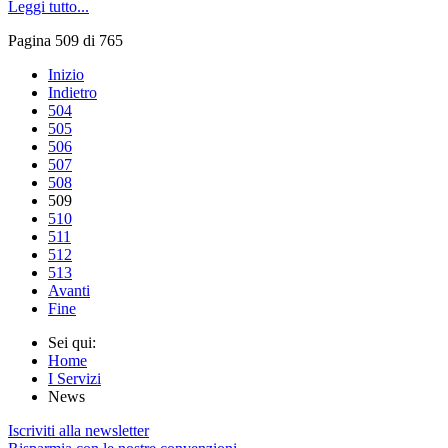
Leggi tutto...
Pagina 509 di 765
Inizio
Indietro
504
505
506
507
508
509
510
511
512
513
Avanti
Fine
Sei qui:
Home
I Servizi
News
Iscriviti alla newsletter