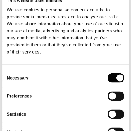
This website uses cookies
132 nuovi iscritti all'Unione Industriali di Napoli
We use cookies to personalise content and ads, to
provide social media features and to analyse our traffic.
Welcome Day all'Unione Industriali di Napoli per 132 nuove
We also share information about your use of our site with
aziende associate. Ad accogliere i rappresentanti delle imprese il
Presidente, Paolo Graziano, la Consigliera Delegata per il Marketing
our social media, advertising and analytics partners who
Associativo, Celeste Condorelli, il Consigliere al Centro Studi,
may combine it with other information that you’ve
Ambrogio Prezioso, il Presidente del Gruppo Piccola Industria,
provided to them or that they’ve collected from your use
Paolo Minucci Bencivenga, il Presidente del Gruppo Giovani
Imprenditori, Vincenzo Caputo, e diversi Presidenti delle Sezioni
of their services.
dell'Unione.
Leggi tutto...
Consent
6
Necessary
Selection
Giugno
2012
Confindustria Padova
Preferences
Rievocazione storica della Padova medievale: "Cronache Carraresi"
- 9 e 10 giugno 2012
Statistics
La città di Padova ospiterà nel week-end del 9-10 giugno un grande
evento rievocativo che, per originalità e qualità, dovrebbe diventare
nel tempo punto di riferimento nell'ambito delle iniziative