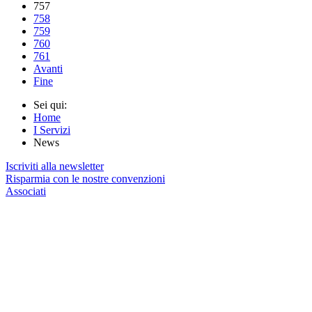
757
758
759
760
761
Avanti
Fine
Sei qui:
Home
I Servizi
News
Iscriviti alla newsletter
Risparmia con le nostre convenzioni
Associati