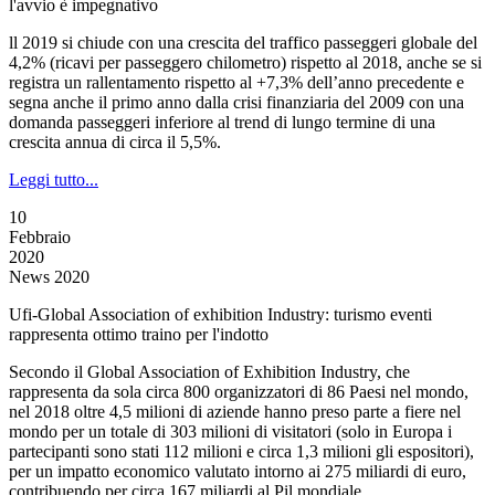
l'avvio è impegnativo
ll 2019 si chiude con una crescita del traffico passeggeri globale del
4,2% (ricavi per passeggero chilometro) rispetto al 2018, anche se si
registra un rallentamento rispetto al +7,3% dell’anno precedente e
segna anche il primo anno dalla crisi finanziaria del 2009 con una
domanda passeggeri inferiore al trend di lungo termine di una
crescita annua di circa il 5,5%.
Leggi tutto...
10
Febbraio
2020
News 2020
Ufi-Global Association of exhibition Industry: turismo eventi
rappresenta ottimo traino per l'indotto
Secondo il Global Association of Exhibition Industry, che
rappresenta da sola circa 800 organizzatori di 86 Paesi nel mondo,
nel 2018 oltre 4,5 milioni di aziende hanno preso parte a fiere nel
mondo per un totale di 303 milioni di visitatori (solo in Europa i
partecipanti sono stati 112 milioni e circa 1,3 milioni gli espositori),
per un impatto economico valutato intorno ai 275 miliardi di euro,
contribuendo per circa 167 miliardi al Pil mondiale.