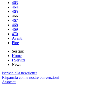
463
464
465
466
467
468
469
470
Avanti
Fine
Sei qui:
Home
I Servizi
News
Iscriviti alla newsletter
Risparmia con le nostre convenzioni
Associati