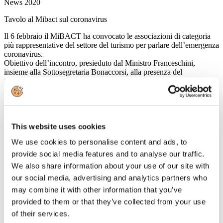
News 2020
Tavolo al Mibact sul coronavirus
Il 6 febbraio il MiBACT ha convocato le associazioni di categoria
più rappresentative del settore del turismo per parlare dell’emergenza
coronavirus.
Obiettivo dell’incontro, presieduto dal Ministro Franceschini,
insieme alla Sottosegretaria Bonaccorsi, alla presenza del
Commissario straordinario della Protezione Civile Borrelli e di
alcuni rappresentanti dell'Unità di crisi della Farnesina e dell’ENIT,
è stato comprendere l’impatto della crisi sanitaria sul nostro settore al
fine di poter poi riferire al Consiglio dei Ministri.
Leggi tutto...
This website uses cookies
10
We use cookies to personalise content and ads, to
Febbraio
provide social media features and to analyse our traffic.
2020
We also share information about your use of our site with
Astoi
our social media, advertising and analytics partners who
La conferenza stampa di ASTOI Confindustria Viaggi dal titolo:
may combine it with other information that you’ve
“ADV OVERVIEW
provided to them or that they’ve collected from your use
Si è tenuta oggi, 10 febbraio, alla Bit Fiera Milano, la conferenza
of their services.
stampa di ASTOI Confindustria Viaggi dal titolo: “ADV