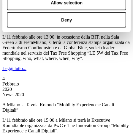
10
Allow selection
Febbraio
2020
News 2020
Deny
LE 5W del Tax Free Shopping: who, what, where, when, why
L’11 febbraio alle ore 13.00, in occasione della BIT, nella Sala
Green 3 di FieraMilano, si terrà la conferenza stampa organizzata da
Federturismo Confindustria e da Global Blue, società leader
mondiale nel servizio del Tax Free Shopping “LE 5W del Tax Free
Shopping: who, what, where, when, why".
Leggi tutto...
4
Febbraio
2020
News 2020
A Milano la Tavola Rotonda “Mobility Experience e Canali
Digitali”
L’11 febbraio alle ore 15.00 a Milano si terrà la Executive
Roundtable organizzata da PwC e The Innovation Group “Mobility
Experience e Canali Digitali”.