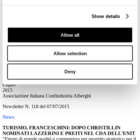
Presentate oltre 1.300 domande in meno di una settimana
FORUM BILATERALE. ACCORDO CONTRO I TRAFFICI
Show details
DEI BENI CULTURALI
Il Ministro Franceschini con il ministro del Turismo bulgaro,
Nikolina Anghelkova hanno aperto a Sofia i lavori di un forum
Allow all
bilaterale dedicato al settore del turismo.
Expo 2015: prontuario fiscale per i partecipanti all'evento
Circolare dell'Agenzia delle Entrate che raccoglie chiarimenti su
Allow selection
aspetti fiscali relativi a soggetti coinvolti nell'evento
Leggi tutto...
Deny
7
Luglio
2015
Associazione Italiana Confindustria Alberghi
Newsletter N. 118 del 07/07/2015
News
TURISMO, FRANCESCHINI: DOPO CHRISTILLIN
NOMINATI LAZZERINI E PREITI NEL CDA DELL'ENIT
"Figure di grande qualità e competenza per progetto strategico per il