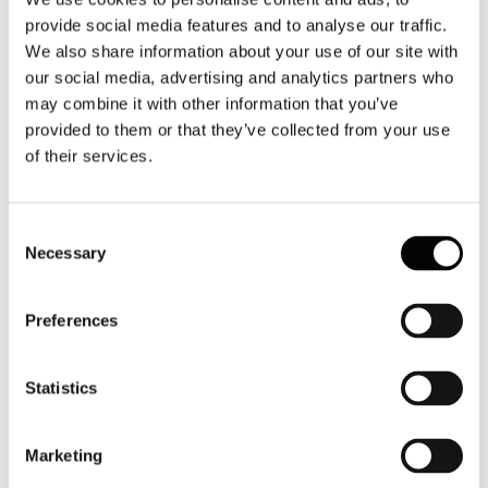
2015
Confindustria Bari
provide social media features and to analyse our traffic.
We also share information about your use of our site with
Bari, in Confindustria uno sportello per i mecenati
our social media, advertising and analytics partners who
Confindustria Bari e BAT aiuterà gli imprenditori a fare i mecenati.
may combine it with other information that you’ve
Per i capitani d’impresa intenzionati ad investire in attività culturali
provided to them or that they’ve collected from your use
il Club delle imprese per la cultura della Territoriale barese aprirà a
of their services.
breve uno sportello di consulenza gratuita.
Leggi tutto...
Consent
8
Luglio
Necessary
Selection
2015
Associazione Italiana Confindustria Alberghi
Preferences
Newsletter N. 119 del 08/07/2015
News
Statistics
Jobs Act, on line il sito dedicato alla riforma
On-line da giugno il sito che il Ministero del Lavoro dedica alla
riforma del mercato del lavoro
Marketing
Bando efficienza energetica per imprese