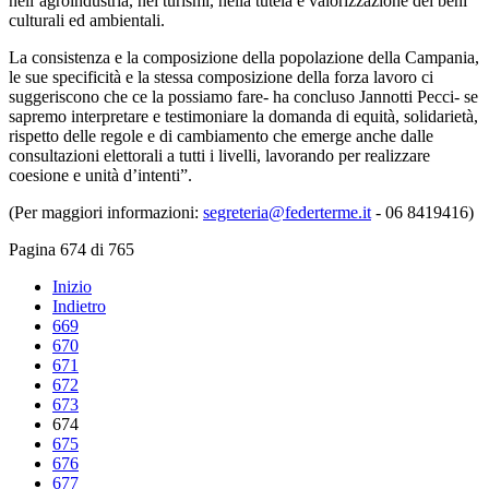
nell’agroindustria, nei turismi, nella tutela e valorizzazione dei beni
culturali ed ambientali.
La consistenza e la composizione della popolazione della Campania,
le sue specificità e la stessa composizione della forza lavoro ci
suggeriscono che ce la possiamo fare- ha concluso Jannotti Pecci- se
sapremo interpretare e testimoniare la domanda di equità, solidarietà,
rispetto delle regole e di cambiamento che emerge anche dalle
consultazioni elettorali a tutti i livelli, lavorando per realizzare
coesione e unità d’intenti”.
(Per maggiori informazioni:
segreteria@federterme.it
- 06 8419416)
Pagina 674 di 765
Inizio
Indietro
669
670
671
672
673
674
675
676
677