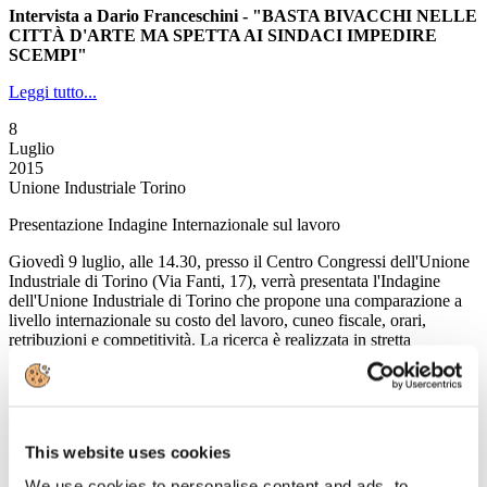
Intervista a Dario Franceschini - "BASTA BIVACCHI NELLE
CITTÀ D'ARTE MA SPETTA AI SINDACI IMPEDIRE
SCEMPI"
Leggi tutto...
8
Luglio
2015
Unione Industriale Torino
Presentazione Indagine Internazionale sul lavoro
Giovedì 9 luglio, alle 14.30, presso il Centro Congressi dell'Unione
Industriale di Torino (Via Fanti, 17), verrà presentata l'Indagine
dell'Unione Industriale di Torino che propone una comparazione a
livello internazionale su costo del lavoro, cuneo fiscale, orari,
retribuzioni e competitività. La ricerca è realizzata in stretta
collaborazione con le imprese e con il supporto di associazioni
territoriali e di categoria italiane e organizzazioni datoriali europee.
Leggi tutto...
This website uses cookies
8
Luglio
We use cookies to personalise content and ads, to