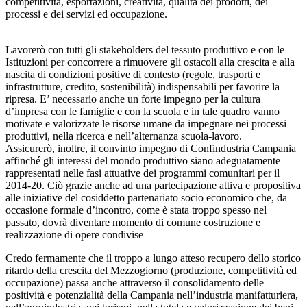
competitività, esportazioni, creatività, qualità dei prodotti, dei
processi e dei servizi ed occupazione.
Lavorerò con tutti gli stakeholders del tessuto produttivo e con le
Istituzioni per concorrere a rimuovere gli ostacoli alla crescita e alla
nascita di condizioni positive di contesto (regole, trasporti e
infrastrutture, credito, sostenibilità) indispensabili per favorire la
ripresa. E’ necessario anche un forte impegno per la cultura
d’impresa con le famiglie e con la scuola e in tale quadro vanno
motivate e valorizzate le risorse umane da impegnare nei processi
produttivi, nella ricerca e nell’alternanza scuola-lavoro.
Assicurerò, inoltre, il convinto impegno di Confindustria Campania
affinché gli interessi del mondo produttivo siano adeguatamente
rappresentati nelle fasi attuative dei programmi comunitari per il
2014-20. Ciò grazie anche ad una partecipazione attiva e propositiva
alle iniziative del cosiddetto partenariato socio economico che, da
occasione formale d’incontro, come è stata troppo spesso nel
passato, dovrà diventare momento di comune costruzione e
realizzazione di opere condivise
Credo fermamente che il troppo a lungo atteso recupero dello storico
ritardo della crescita del Mezzogiorno (produzione, competitività ed
occupazione) passa anche attraverso il consolidamento delle
positività e potenzialità della Campania nell’industria manifatturiera,