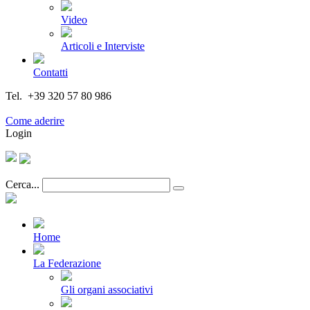
Video
Articoli e Interviste
Contatti
Tel. +39 320 57 80 986
Email segreteria@federturismo.it
Come aderire
Login
Cerca...
Home
La Federazione
Gli organi associativi