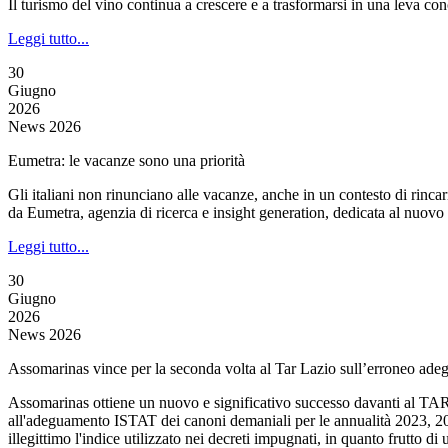
Il turismo del vino continua a crescere e a trasformarsi in una leva conc
Leggi tutto...
30
Giugno
2026
News 2026
Eumetra: le vacanze sono una priorità
Gli italiani non rinunciano alle vacanze, anche in un contesto di rinca
da Eumetra, agenzia di ricerca e insight generation, dedicata al nuovo
Leggi tutto...
30
Giugno
2026
News 2026
Assomarinas vince per la seconda volta al Tar Lazio sull’erroneo ade
Assomarinas ottiene un nuovo e significativo successo davanti al TAR L
all'adeguamento ISTAT dei canoni demaniali per le annualità 2023, 202
illegittimo l'indice utilizzato nei decreti impugnati, in quanto frutto 