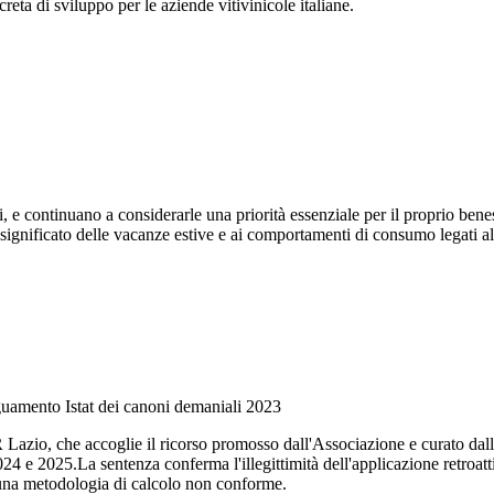
reta di sviluppo per le aziende vitivinicole italiane.
ri, e continuano a considerarle una priorità essenziale per il proprio b
 significato delle vacanze estive e ai comportamenti di consumo legati al
guamento Istat dei canoni demaniali 2023
azio, che accoglie il ricorso promosso dall'Associazione e curato dall'A
4 e 2025.La sentenza conferma l'illegittimità dell'applicazione retroat
di una metodologia di calcolo non conforme.