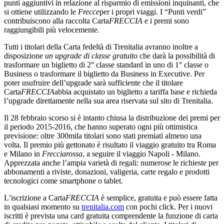
punti aggiuntivi in relazione al risparmio di emissioni inquinanti, che
si ottiene utilizzando le
Frecce
per i propri viaggi. I “Punti verdi”
contribuiscono alla raccolta Carta
FRECCIA
e i premi sono
raggiungibili più velocemente.
Tutti i titolari della Carta fedeltà di Trenitalia avranno inoltre a
disposizione
un upgrade di classe gratuito
che darà la possibilità di
trasformare un biglietto di 2° classe standard in uno di 1° classe o
Business o trasformare il biglietto da Business in Executive. Per
poter usufruire dell’upgrade sarà sufficiente che il titolare
Carta
FRECCIA
abbia acquistato un biglietto a tariffa base e richieda
l’upgrade direttamente nella sua area riservata sul sito di Trenitalia.
Il 28 febbraio scorso si è intanto chiusa la distribuzione dei premi per
il periodo 2015-2016, che hanno superato ogni più ottimistica
previsione: oltre 300mila titolari sono stati premiati almeno una
volta. Il premio più gettonato è risultato il viaggio gratuito tra Roma
e Milano in
Frecciarossa
, a seguire il viaggio Napoli - Milano.
Apprezzata anche l’ampia varietà di regali: numerose le richieste per
abbonamenti a riviste, donazioni, valigeria, carte regalo e prodotti
tecnologici come smartphone o tablet.
L’iscrizione a Carta
FRECCIA
è semplice, gratuita e può essere fatta
in qualsiasi momento su
trenitalia.com
con pochi click. Per i nuovi
iscritti è prevista una card gratuita comprendente la funzione di carta