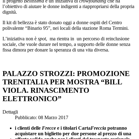
Il progetto
Bellissima
è un’iniziativa di
crowfounding
che ha
l’obiettivo di aiutare le donne indigenti a riappropriarsi della propria
dignità.
Il kit di bellezza è stato donato oggi a donne ospiti del Centro
polivalente “Binario 95”, nei locali della stazione Roma Termini.
L’iniziativa non è
spot
,
ma rientra in un percorso di reinclusione
sociale, che vuole durare nel tempo, a supporto delle donne senza
fissa dimora per donare la speranza di una vita diversa.
PALAZZO STROZZI: PROMOZIONE
TRENITALIA PER MOSTRA “BILL
VIOLA. RINASCIMENTO
ELETTRONICO”
Dettagli
Pubblicato: 08 Marzo 2017
i clienti delle
Frecce
e i titolari Carta
Freccia
potranno
acquistare un biglietto per due persone al prezzo di una