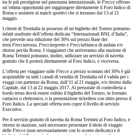
tra le più prestigiose nel panorama internazionale, le
Frecce
offrono
un’ottima opportunità per raggiungere direttamente il Foro Italico di
Roma e assistere ai match sportivi che si terranno dal 13 al 21
maggio.
I clienti di Trenitalia in possesso di un biglietto del Torneo potranno
infatti usufruire dell’offerta dedicata “Internazionali BNL d’Italia”,
che prevede una riduzione del 30% sul prezzo Base dei
treni
Frecciarossa
,
Frecciargento
e
Frecciabianca
di andata e/o
ritorno per/da Roma. I viaggiatori che arriveranno alla stazione di
Roma Termini potranno, inoltre, utilizzare un servizio di navetta
gratuito che li porterà direttamente al Foro Italico, e viceversa.
L’offerta per viaggiare sulle
Frecce
a prezzo scontato del 30% è già
acquistabile su tutti i canali di vendita di Trenitalia ed è valida per i
viaggi con partenze da Roma, dall’11 al 21 maggio, e/o ritorno dalla
Capitale, dal 13 al 22 maggio 2017. Al personale di controlleria a
bordo treno dovrà essere esibito il biglietto del Torneo, in formato
cartaceo o elettronico, o la prenotazione ticketless con ritiro presso il
Foro Italico. La speciale offerta non copre il livello di servizio
Executive.
Per il servizio gratuito di navetta da Roma Termini al Foro Italico, e
ritorno in stazione, sarà necessario presentare il titolo di viaggio
delle
Frecce
(non necessariamente con lo sconto dedicato) e il