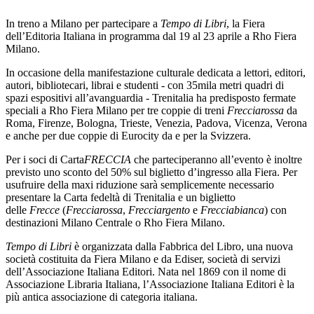
In treno a Milano per partecipare a
Tempo di Libri
, la Fiera
dell’Editoria Italiana in programma dal 19 al 23 aprile a Rho Fiera
Milano.
In occasione della manifestazione culturale dedicata a lettori, editori,
autori, bibliotecari, librai e studenti - con 35mila metri quadri di
spazi espositivi all’avanguardia - Trenitalia ha predisposto fermate
speciali a Rho Fiera Milano per tre coppie di treni
Frecciarossa
da
Roma, Firenze, Bologna, Trieste, Venezia, Padova, Vicenza, Verona
e anche per due coppie di Eurocity da e per la Svizzera.
Per i soci di Carta
FRECCIA
che parteciperanno all’evento è inoltre
previsto uno sconto del 50% sul biglietto d’ingresso alla Fiera. Per
usufruire della maxi riduzione sarà semplicemente necessario
presentare la Carta fedeltà di Trenitalia e un biglietto
delle
Frecce
(
Frecciarossa
,
Frecciargento
e
Frecciabianca
) con
destinazioni Milano Centrale o Rho Fiera Milano.
Tempo di Libri
è organizzata dalla Fabbrica del Libro, una nuova
società costituita da Fiera Milano e da Ediser, società di servizi
dell’Associazione Italiana Editori. Nata nel 1869 con il nome di
Associazione Libraria Italiana, l’Associazione Italiana Editori è la
più antica associazione di categoria italiana.