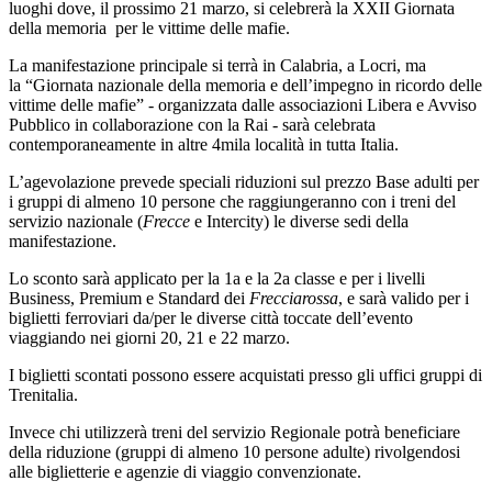
luoghi dove, il prossimo 21 marzo, si celebrerà la XXII Giornata
della memoria per le vittime delle mafie.
La manifestazione principale si terrà in Calabria, a Locri, ma
la “Giornata nazionale della memoria e dell’impegno in ricordo delle
vittime delle mafie” - organizzata dalle associazioni Libera e Avviso
Pubblico in collaborazione con la Rai - sarà celebrata
contemporaneamente in altre 4mila località in tutta Italia.
L’agevolazione prevede speciali riduzioni sul prezzo Base adulti per
i gruppi di almeno 10 persone che raggiungeranno con i treni del
servizio nazionale (
Frecce
e Intercity) le diverse sedi della
manifestazione.
Lo sconto sarà applicato per la 1a e la 2a classe e per i livelli
Business, Premium e Standard dei
Frecciarossa
, e sarà valido per i
biglietti ferroviari da/per le diverse città toccate dell’evento
viaggiando nei giorni 20, 21 e 22 marzo.
I biglietti scontati possono essere acquistati presso gli uffici gruppi di
Trenitalia.
Invece chi utilizzerà treni del servizio Regionale potrà beneficiare
della riduzione (gruppi di almeno 10 persone adulte) rivolgendosi
alle biglietterie e agenzie di viaggio convenzionate.