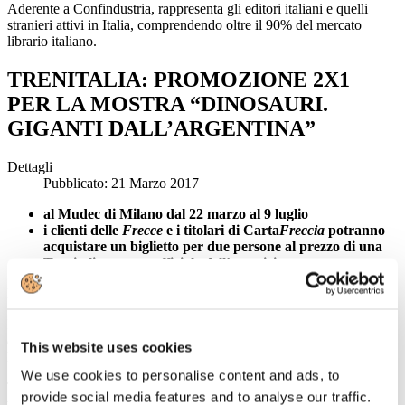
Aderente a Confindustria, rappresenta gli editori italiani e quelli
stranieri attivi in Italia, comprendendo oltre il 90% del mercato
librario italiano.
TRENITALIA: PROMOZIONE 2X1
PER LA MOSTRA “DINOSAURI.
GIGANTI DALL’ARGENTINA”
Dettagli
Pubblicato: 21 Marzo 2017
al Mudec di Milano dal 22 marzo al 9 luglio
i clienti delle
Frecce
e i titolari di Carta
Freccia
potranno
acquistare
un biglietto per due persone al prezzo di una
Trenitalia vettore ufficiale dell’esposizione
Milano, 21 marzo 2017
In treno a Milano per visitare la mostra
Dinosauri. Giganti
dall’Argentina
, in programma al museo Mudec dal 22 marzo al 9
This website uses cookies
luglio 2017.
We use cookies to personalise content and ads, to
Trenitalia, la società di trasporto del Gruppo FS Italiane, è infatti
provide social media features and to analyse our traffic.
vettore ufficiale dell’evento e ai clienti è riservato l’ingresso con la