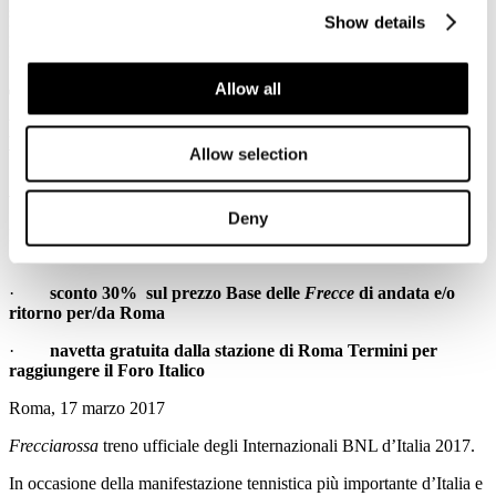
settimanale
NOTE
(dedicato ai clienti del trasporto regionale),
Show details
FSNews.it (il giornale online del Gruppo), FSNews Radio,
LaFreccia.tv e Twitter (profilo @fsnews_IT).
Allow all
TRENITALIA, INTERNAZIONALI BNL
D’ITALIA: FRECCIAROSSA SERVIZIO
VINCENTE, CON TRENO E NAVETTA
Allow selection
AL FORO ITALICO
Deny
Dettagli
Pubblicato: 17 Marzo 2017
·
sconto 30% sul prezzo Base delle
Frecce
di andata e/o
ritorno per/da Roma
·
navetta gratuita dalla stazione di Roma Termini per
raggiungere il Foro Italico
Roma, 17 marzo 2017
Frecciarossa
treno ufficiale degli Internazionali BNL d’Italia 2017.
In occasione della manifestazione tennistica più importante d’Italia e