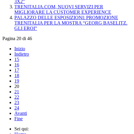
3X2”
TRENITALIA.COM, NUOVI SERVIZI PER
MIGLIORARE LA CUSTOMER EXPERIENCE
PALAZZO DELLE ESPOSIZIONI: PROMOZIONE
TRENITALIA PER LA MOSTRA “GEORG BASELITZ.
GLI EROI”
Pagina 20 di 46
Inizio
Indietro
15
16
17
18
19
20
21
22
23
24
Avanti
Fine
Sei qui: