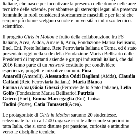
Italiane, che nasce per incentivare la presenza delle donne nelle aree
tecniche delle aziende, per abbattere gli stereotipi legati alla presenza
femminile in ruoli considerati storicamente maschili e per far sì che
sempre più donne scelgano scuole e università a indirizzo tecnico-
scientifico.
Il progetto
Girls in Motion
è frutto della collaborazione fra FS
Italiane, Acea, Aidda, Amarelli, Ania, Fondazione Marisa Bellisario,
Enel, Eni, Poste Italiane, Rete Ferroviaria Italiana e Terna, ed è stato
presentato oggi nella sede della Fondazione Marisa Bellisario dalle
Presidenti di importanti aziende e gruppi industriali italiani, che dal
2016 fanno parte di un
network
costituito per condividere
esperienze, progetti e iniziative comuni:
Pina
Amarelli
(Amarelli),
Alessandra Oddi Baglioni
(Aidda),
Claudia
Cattani
(Rete Ferroviaria Italiana),
Maria Bianca
Farina
(Ania),
Gioia Ghezzi
(Ferrovie dello Stato Italiane),
Lella
Golfo
(Fondazione Marisa Bellisario),
Patrizia
Grieco
(Enel),
Emma Marcegaglia
(Eni),
Luisa
Todini
(Poste),
Catia Tomasetti
(Acea).
Le protagoniste di
Girls in Motion
saranno 20 studentesse,
selezionate fra circa 1.500 ragazze iscritte alle scuole superiori in
tutta Italia, che si sono distinte per passione, curiosità e attitudine
verso le discipline tecniche.