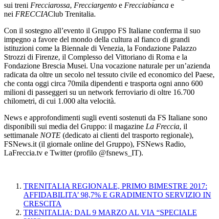
sui treni
Frecciarossa
,
Frecciargento
e
Frecciabianca
e
nei
FRECCIA
Club Trenitalia.
Con il sostegno all’evento il Gruppo FS Italiane conferma il suo
impegno a favore del mondo della cultura al fianco di grandi
istituzioni come la Biennale di Venezia, la Fondazione Palazzo
Strozzi di Firenze, il Complesso del Vittoriano di Roma e la
Fondazione Brescia Musei. Una vocazione naturale per un’azienda
radicata da oltre un secolo nel tessuto civile ed economico del Paese,
che conta oggi circa 70mila dipendenti e trasporta ogni anno 600
milioni di passeggeri su un network ferroviario di oltre 16.700
chilometri, di cui 1.000 alta velocità.
News e approfondimenti sugli eventi sostenuti da FS Italiane sono
disponibili sui media del Gruppo: il magazine
La Freccia
, il
settimanale
NOTE
(dedicato ai clienti del trasporto regionale),
FSNews.it (il giornale online del Gruppo), FSNews Radio,
LaFreccia.tv e Twitter (profilo @fsnews_IT).
TRENITALIA REGIONALE, PRIMO BIMESTRE 2017:
AFFIDABILITA’ 98,7% E GRADIMENTO SERVIZIO IN
CRESCITA
TRENITALIA: DAL 9 MARZO AL VIA “SPECIALE