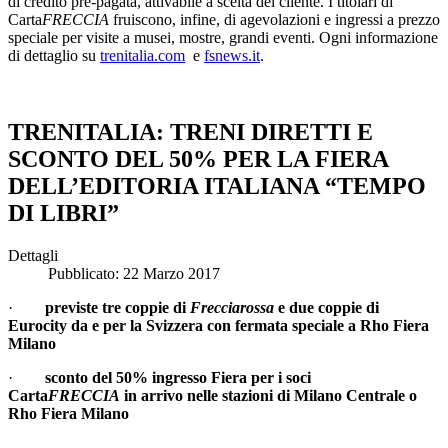
di credito pre-pagata, attivabile a scelta del cliente. I titolari di
Carta
FRECCIA
fruiscono, infine, di agevolazioni e ingressi a prezzo
speciale per visite a musei, mostre, grandi eventi. Ogni informazione
di dettaglio su
trenitalia.com
e
fsnews.it
.
TRENITALIA: TRENI DIRETTI E
SCONTO DEL 50% PER LA FIERA
DELL’EDITORIA ITALIANA “TEMPO
DI LIBRI”
Dettagli
Pubblicato: 22 Marzo 2017
·
previste tre coppie di
Frecciarossa
e due coppie di
Eurocity da e per la Svizzera con fermata speciale a Rho Fiera
Milano
·
sconto del 50% ingresso Fiera per i soci
Carta
FRECCIA
in arrivo nelle stazioni di Milano Centrale o
Rho Fiera Milano