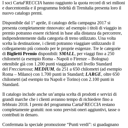
I soci Carta
FRECCIA
hanno raggiunto la quota record di sei milioni
e duecentomila e il programma fedeltà di Trenitalia presenta loro il
nuovo catalogo premi.
Disponibile dal 1° aprile, il catalogo della campagna 2017 si
presenta completamente rinnovato: ad esempio i titoli di viaggio in
premio potranno essere richiesti in base alla distanza da percorrere,
indipendentemente dalla categoria di treno utilizzato. Una volta
scelta la destinazione, i clienti potranno viaggiare utilizzando il
collegamento più comodo per le proprie esigenze. Tre le categorie
di
Biglietti Premio
disponibili:
SMALL
, per viaggi fino a 250
chilometri (a esempio Roma - Napoli o Firenze – Bologna)
ottenibile già con 1.200 punti viaggiando nel livello Standard
del
Frecciarossa
;
MEDIUM
, da 251 a 650 chilometri (ad esempio
Roma – Milano) con 1.700 punti in Standard;
LARGE
, oltre 650
chilometri (ad esempio tra Napoli e Torino) con 2.100 punti in
Standard.
Il catalogo include anche un’ampia scelta di prodotti e servizi di
grandi marche che i clienti avranno tempo di richiedere fino a
febbraio 2018. I premi del programma Carta
FRECCIA
restano
completamente gratuiti: non sono previsti oneri aggiuntivi, tasse o
contributi in denaro.
Confermata la speciale promozione “Punti verdi”: si guadagnano