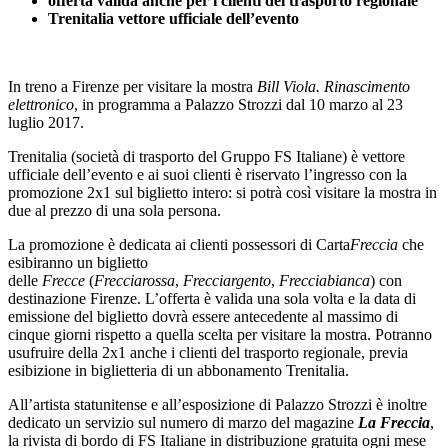
offerta valida anche per i clienti del trasporto regionale
Trenitalia vettore ufficiale dell’evento
In treno a Firenze per visitare la mostra
Bill Viola. Rinascimento
elettronico
, in programma a Palazzo Strozzi dal 10 marzo al 23
luglio 2017.
Trenitalia (società di trasporto del Gruppo FS Italiane) è vettore
ufficiale dell’evento e ai suoi clienti è riservato l’ingresso con la
promozione 2x1 sul biglietto intero: si potrà così visitare la mostra in
due al prezzo di una sola persona.
La promozione è dedicata ai clienti possessori di Carta
Freccia
che
esibiranno un biglietto
delle
Frecce
(
Frecciarossa
,
Frecciargento
,
Frecciabianca
) con
destinazione Firenze. L’offerta è valida una sola volta e la data di
emissione del biglietto dovrà essere antecedente al massimo di
cinque giorni rispetto a quella scelta per visitare la mostra. Potranno
usufruire della 2x1 anche i clienti del trasporto regionale, previa
esibizione in biglietteria di un abbonamento Trenitalia.
All’artista statunitense e all’esposizione di Palazzo Strozzi è inoltre
dedicato un servizio sul numero di marzo del magazine
La Freccia
,
la rivista di bordo di FS Italiane in distribuzione gratuita ogni mese