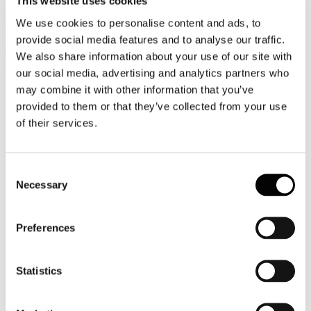
This website uses cookies
Associazioni del Territorio
We use cookies to personalise content and ads, to
provide social media features and to analyse our traffic.
Cerca
We also share information about your use of our site with
our social media, advertising and analytics partners who
may combine it with other information that you’ve
FEDERTERME - Federazione Italiana
provided to them or that they’ve collected from your use
delle Industrie Termali e delle Acque
of their services.
Minerali Curative
Presidente
: Dott. Renzo Iorio
Consent
Direttore Generale
: Dott. Aurelio Crudeli
Necessary
Selection
Indirizzo
: Via Po, 22 00198 Roma
Tel.
: 06.8419416
Fax
: 06.85357562
E-mail
:
segreteria@federterme.it
Preferences
Sito
:
http://www.federterme.it
Statistics
La Federterme è stata fondata nel 1919 ed è l’unica organizzazione
italiana rappresentativa delle Aziende termali del nostro Paese, che
vi aderiscono per la quasi totalità.