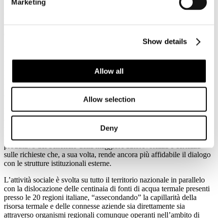
Marketing
Essa è una tra le Associazioni che hanno dato vita, quali soci
fondatori, alla Confindustria e, più di recente, a Federturismo,
organizzazione che, nell’ambito della stessa Confederazione, è
Show details
portatrice delle istanze provenienti dal comparto turistico nazionale.
A livello internazionale, Federterme aderisce alla FEMTEC -
Federazione Mondiale del Termalismo e del Climatismo, rendendosi
Allow all
inoltre promotrice di iniziative europee per l’adozione di
provvedimenti comunitari di riordino e rilancio del termalismo in
ambito UE.
Allow selection
Il compito istituzionale della Federterme è quello della tutela
collettiva delle imprese operanti nel settore termale e delle acque
Deny
minerali curative attraverso il superamento della frammentazione
naturalmente esistente in un mondo composto da oltre 350 aziende,
produttivo del beneficio della maggiore autorevolezza e certezza
sulle richieste che, a sua volta, rende ancora più affidabile il dialogo
con le strutture istituzionali esterne.
L’attività sociale è svolta su tutto il territorio nazionale in parallelo
con la dislocazione delle centinaia di fonti di acqua termale presenti
presso le 20 regioni italiane, “assecondando” la capillarità della
risorsa termale e delle connesse aziende sia direttamente sia
attraverso organismi regionali comunque operanti nell’ambito di