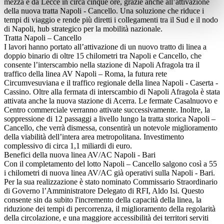
mezza e da Lecce in circa cinque ore, grazie anche all’attivazione
della nuova tratta Napoli - Cancello. Una soluzione che riduce i
tempi di viaggio e rende più diretti i collegamenti tra il Sud e il nodo
di Napoli, hub strategico per la mobilità nazionale.
Tratta Napoli – Cancello
I lavori hanno portato all’attivazione di un nuovo tratto di linea a
doppio binario di oltre 15 chilometri tra Napoli e Cancello, che
consente l’interscambio nella stazione di Napoli Afragola tra il
traffico della linea AV Napoli – Roma, la futura rete
Circumvesuviana e il traffico regionale della linea Napoli - Caserta -
Cassino. Oltre alla fermata di interscambio di Napoli Afragola è stata
attivata anche la nuova stazione di Acerra. Le fermate Casalnuovo e
Centro commerciale verranno attivate successivamente. Inoltre, la
soppressione di 12 passaggi a livello lungo la tratta storica Napoli –
Cancello, che verrà dismessa, consentirà un notevole miglioramento
della viabilità dell’intera area metropolitana. Investimento
complessivo di circa 1,1 miliardi di euro.
Benefici della nuova linea AV/AC Napoli - Bari
Con il completamento del lotto Napoli – Cancello salgono così a 55
i chilometri di nuova linea AV/AC già operativi sulla Napoli - Bari.
Per la sua realizzazione è stato nominato Commissario Straordinario
di Governo l’Amministratore Delegato di RFI, Aldo Isi. Questo
consente sin da subito l'incremento della capacità della linea, la
riduzione dei tempi di percorrenza, il miglioramento della regolarità
della circolazione, e una maggiore accessibilità dei territori serviti