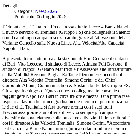
Dettagli
Categoria:
News 2026
Pubblicato: 06 Luglio 2026
E’ debuttato il 1° luglio il Frecciarossa diretto Lecce – Bari - Napoli,
il nuovo servizio di Trenitalia (Gruppo FS) che collegherà il Salento
con il capoluogo campano senza cambi grazie all’attivazione della
Variante Cancello sulla Nuova Linea Alta Velocità/Alta Capacità
Napoli – Bari.
A presentarloi in anteprima alla stazione di Bari Centrale il sindaco
di Bari, Vito Leccese, il sindaco di Lecce, Adriana Poli Bortone, il
sindaco di Napoli, Gaetano Manfredi e l’Assessore alle Infrastrutture
e alla Mobilità Regione Puglia, Raffaele Piemontese, accolti dal
direttore Alta Velocità Trenitalia, Simone Gorini, e dal Chief
Corporate Affairs, Communication & Sustainability del Gruppo FS,
Giuseppe Inchingolo. “Questo nuovo collegamento consente di
raggiungere Napoli da Bari in circa tre ore e mezza. Una prima fase
rispetto ai lavori che riduce gradualmente i tempi di percorrenza fra
le due città. Trenitalia si farà trovare pronta con i suoi treni
Frecciarossa grazie a un'offerta di servizi sempre più ampia e
diversificata parallelamente alle prossime attivazioni infrastrutturali”,
così il direttore Alta Velocità Trenitalia, Simone Gorini. "Accorciare
le distanze tra Bari e Napoli non significa soltanto ridurre i tempi di
viaggio, ma rafforzare un asse strategico del Mezzogiorno, mettere