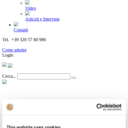
Video
Articoli e Interviste
Contatti
Tel. +39 320 57 80 986
Email segreteria@federturismo.it
Come aderire
Login
Cerca...
Castello SGR/Scenari Immobiliari: si
consolidano gli investimenti nel settore
immobiliare alberghiero
This website uses cookies