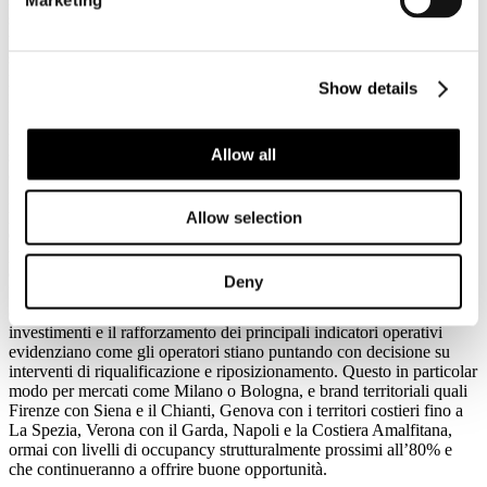
stelle (circa 5.250 chiavi). Dal punto di vista delle performance, il
tasso di occupazione delle strutture di fascia medio-alta ha superato
stabilmente il 65% a livello nazionale, con picchi oltre il 75% e
punte prossime all’80% nelle piazze primarie e nei brand territoriali a
Show details
forte trazione leisure e business.
Per gli investitori, il segmento dell’hospitality si conferma uno dei
più interessanti all’interno del mercato del real estate in Italia. Il
Allow all
settore del lusso, in particolare, rappresenta un driver per tutto il
comparto, guidando l’espansione come dimostra la pipeline delle
prossime aperture. In questo scenario, occorre lavorare per
potenziare l’offerta di servizi premium dedicati alla clientela più
Allow selection
esigente, ma anche continuare a riqualificare e integrare il
patrimonio infrastrutturale esistente, che vede emergere a fianco
degli hotel formule nuove come le branded residences.
Deny
L’Italia si distingue per un mercato sempre più orientato alla qualità
e alla valorizzazione degli asset. La crescita diffusa degli
investimenti e il rafforzamento dei principali indicatori operativi
evidenziano come gli operatori stiano puntando con decisione su
interventi di riqualificazione e riposizionamento. Questo in particolar
modo per mercati come Milano o Bologna, e brand territoriali quali
Firenze con Siena e il Chianti, Genova con i territori costieri fino a
La Spezia, Verona con il Garda, Napoli e la Costiera Amalfitana,
ormai con livelli di occupancy strutturalmente prossimi all’80% e
che continueranno a offrire buone opportunità.