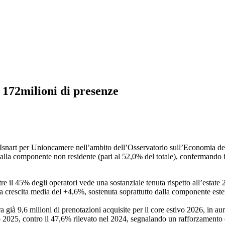
ca 172milioni di presenze
 da Isnart per Unioncamere nell’ambito dell’Osservatorio sull’Economia
li alla componente non residente (pari al 52,0% del totale), confermando 
 il 45% degli operatori vede una sostanziale tenuta rispetto all’estate 
una crescita media del +4,6%, sostenuta soprattutto dalla componente este
ra già 9,6 milioni di prenotazioni acquisite per il core estivo 2026, in a
o 2025, contro il 47,6% rilevato nel 2024, segnalando un rafforzamento 