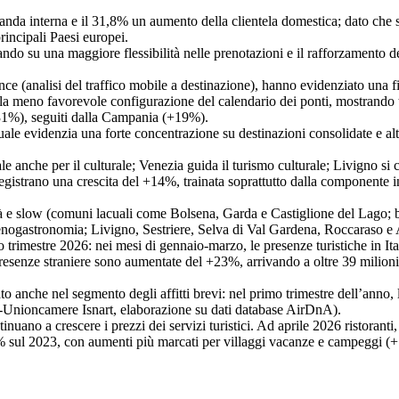
anda interna e il 31,8% un aumento della clientela domestica; dato che sa
rincipali Paesi europei.
do su una maggiore flessibilità nelle prenotazioni e il rafforzamento d
igence (analisi del traffico mobile a destinazione), hanno evidenziato una
lla meno favorevole configurazione del calendario dei ponti, mostrando t
+31%), seguiti dalla Campania (+19%).
ale evidenzia una forte concentrazione su destinazioni consolidate e alt
e anche per il culturale; Venezia guida il turismo culturale; Livigno si c
egistrano una crescita del +14%, trainata soprattutto dalla componente i
à e slow (comuni lacuali come Bolsena, Garda e Castiglione del Lago; bor
enogastronomia; Livigno, Sestriere, Selva di Val Gardena, Roccaraso e 
mo trimestre 2026: nei mesi di gennaio-marzo, le presenze turistiche in I
 presenze straniere sono aumentate del +23%, arrivando a oltre 39 milio
 anche nel segmento degli affitti brevi: nel primo trimestre dell’anno, l
al-Unioncamere Isnart, elaborazione su dati database AirDnA).
ntinuano a crescere i prezzi dei servizi turistici. Ad aprile 2026 ristoran
% sul 2023, con aumenti più marcati per villaggi vacanze e campeggi (