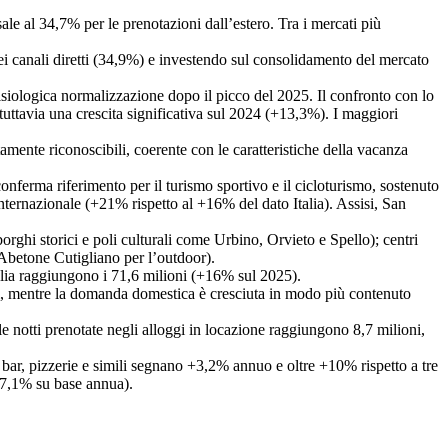
le al 34,7% per le prenotazioni dall’estero. Tra i mercati più
ei canali diretti (34,9%) e investendo sul consolidamento del mercato
 fisiologica normalizzazione dopo il picco del 2025. Il confronto con lo
uttavia una crescita significativa sul 2024 (+13,3%). I maggiori
amente riconoscibili, coerente con le caratteristiche della vacanza
onferma riferimento per il turismo sportivo e il cicloturismo, sostenuto
nternazionale (+21% rispetto al +16% del dato Italia). Assisi, San
ghi storici e poli culturali come Urbino, Orvieto e Spello); centri
Abetone Cutigliano per l’outdoor).
talia raggiungono i 71,6 milioni (+16% sul 2025).
ni, mentre la domanda domestica è cresciuta in modo più contenuto
e notti prenotate negli alloggi in locazione raggiungono 8,7 milioni,
ti, bar, pizzerie e simili segnano +3,2% annuo e oltre +10% rispetto a tre
+7,1% su base annua).