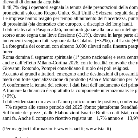
rilevanti di domanda acquisita.
Il 48,7% degli operatori segnala la tenuta delle prenotazioni della dom
promettenti spiccano Regno Unito, Stati Uniti e Svizzera, seguiti dai p
Le imprese hanno reagito per tempo all’aumento dell’incertezza, puntan
di prossimità (sia domestico che europeo, a discapito del long haul).
I dati relativi alla Pasqua 2026, monitorati grazie alla location intell
scorso anno segna una lieve flessione (-3,1%), dovuta in larga parte a
incrementi vengono fatti segnare dalla Calabria (+32%), dal Lazio (
La fotografia dei comuni con almeno 3.000 rilevati nella finestra pasqu
breve.
Roma domina il segmento spirituale (1° posto nazionale) e resta central
anche dall’effetto Milano-Cortina 2026, con le località coinvolte che r
Giovanni Rotondo, Pompei consolidano il ruolo dei poli religiosi.
Accanto ai grandi attrattori, emergono anche destinazioni di prossimit
medi con forte specializzazione di prodotto (Alba e Montalcino per l’
A confermare la tenuta del settore, i dati Istat dell’andamento del pri
A trainare la dinamica è soprattutto la componente internazionale: le
(+9%).
I dati evidenziano un avvio d’anno particolarmente positivo, confermato
+7% rispetto allo stesso periodo del 2025 (fonte: piattaforma Stendh
Sul fronte dei prezzi, dalle Elaborazioni Isnart e Bmti su dati Istat, co
anni fa. Anche il comparto ricettivo registra un +1,7% annuo e +13,9
(Per maggiori informazioni: www.isnart.it; www.istat.it)