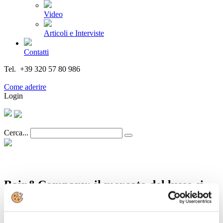
Video
Articoli e Interviste
Contatti
Tel. +39 320 57 80 986
Email segreteria@federturismo.it
Come aderire
Login
Cerca...
Bain&Company: il mercato del lusso si
trasforma
Dettagli