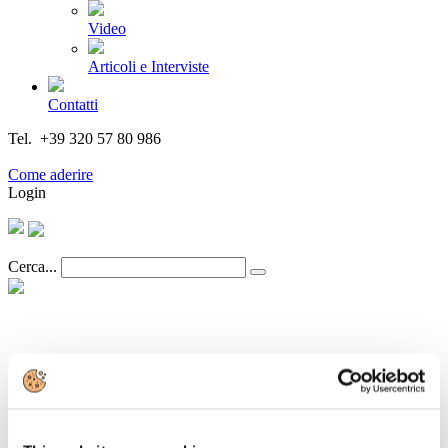
Video
Articoli e Interviste
Contatti
Tel. +39 320 57 80 986
Email segreteria@federturismo.it
Come aderire
Login
Cerca...
Treni storici, al via "Itinerari d'autore"
per un'esperienza turistica che valorizza
enogastronomia e territori