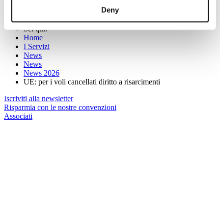
Deny
(Per maggiori informazioni:
https://commission.europa.eu/
)
Sei qui:
Home
I Servizi
News
News
News 2026
UE: per i voli cancellati diritto a risarcimenti
Iscriviti alla newsletter
Risparmia con le nostre convenzioni
Associati