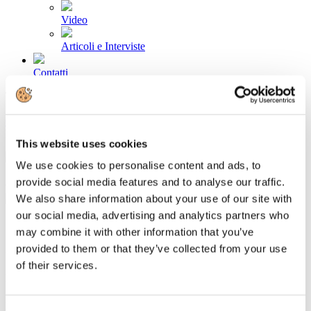
Video
Articoli e Interviste
Contatti
Tel. +39 320 57 80 986
Email segreteria@federturismo.it
Come aderire
Login
This website uses cookies
We use cookies to personalise content and ads, to
provide social media features and to analyse our traffic.
Cerca...
We also share information about your use of our site with
our social media, advertising and analytics partners who
may combine it with other information that you’ve
provided to them or that they’ve collected from your use
UE: per i voli cancellati diritto a
of their services.
risarcimenti
Dettagli