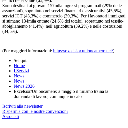
tecnici della salute (65,9%).
Sono destinati ai giovani 157mila ingressi programmati (29% delle
assunzioni), soprattutto nei servizi finanziari e assicurativi (45,5%),
servizi ICT (43,3%) e commercio (39,3%). Per i lavoratori immigrati
si stimano 134mila entrate (24,6% del totale), soprattutto nel tessile-
abbigliamento (41,4%), nell’agricoltura (39,2%) e nelle costruzioni
(34,5%).
(Per maggiori informazioni:
https://excelsior.unioncamere.net/
)
Sei qui:
Home
I Servizi
News
News
News 2026
Excelsior/Unioncamere: a maggio il turismo traina la
domanda di lavoro, comunque in calo
Iscriviti alla newsletter
Risparmia con le nostre convenzioni
Associati