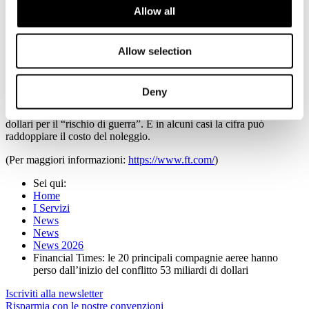
Allow all
annunciato la cancellazione di mille voli per il mese di aprile, mentre
United Airlines ha fatto sapere che ridurrà la propria capacità in
risposta al caro fuel. Emirates, Etihad e Qatar Airways sono state
obbligate a riprogrammare in maniera drastica gli orari, dopo le forti
Allow selection
limitazioni dello spazio aereo e del crollo del turismo e adesso sono
pronte a chiedere iniezioni di liquidità dai soci.
I riflessi della guerra si avvertono anche sul mercato dei jet privati.
Deny
Se vogliono atterrare in Medio Oriente, gli operatori devono tirare
fuori una franchigia assicurativa che può arrivare fino a 50.000
dollari per il “rischio di guerra”. E in alcuni casi la cifra può
raddoppiare il costo del noleggio.
(Per maggiori informazioni:
https://www.ft.com/
)
Sei qui:
Home
I Servizi
News
News
News 2026
Financial Times: le 20 principali compagnie aeree hanno
perso dall’inizio del conflitto 53 miliardi di dollari
Iscriviti alla newsletter
Risparmia con le nostre convenzioni