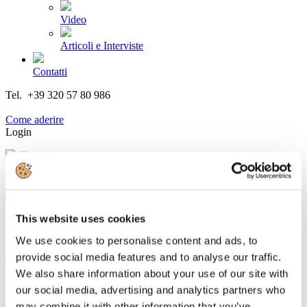
Video
Articoli e Interviste
Contatti
Tel. +39 320 57 80 986
Email segreteria@federturismo.it
Come aderire
Login
Cerca...
This website uses cookies
We use cookies to personalise content and ads, to
Financial Times: le 20 principali
provide social media features and to analyse our traffic.
compagnie aeree hanno perso dall’inizio
We also share information about your use of our site with
del conflitto 53 miliardi di dollari
our social media, advertising and analytics partners who
may combine it with other information that you’ve