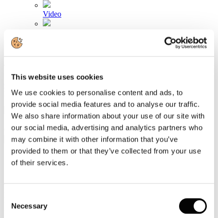
Video
Articoli e Interviste
Contatti
Tel. +39 320 57 80 986
Email segreteria@federturismo.it
This website uses cookies
Come aderire
We use cookies to personalise content and ads, to
Login
provide social media features and to analyse our traffic.
We also share information about your use of our site with
our social media, advertising and analytics partners who
Cerca...
may combine it with other information that you’ve
provided to them or that they’ve collected from your use
of their services.
AciWorld: nel 2026 il traffico passeggeri
negli aeroporti aumenterà del 3,9% a
Consent
livello mondiale
Necessary
Selection