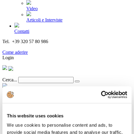
Video
Articoli e Interviste
Contatti
Tel. +39 320 57 80 986
Email segreteria@federturismo.it
Come aderire
Login
Cerca...
eDreamsOdigeo: tra i trends del 2026 c'è
This website uses cookies
Roma
We use cookies to personalise content and ads, to
Dettagli
provide social media features and to analyse our traffic.