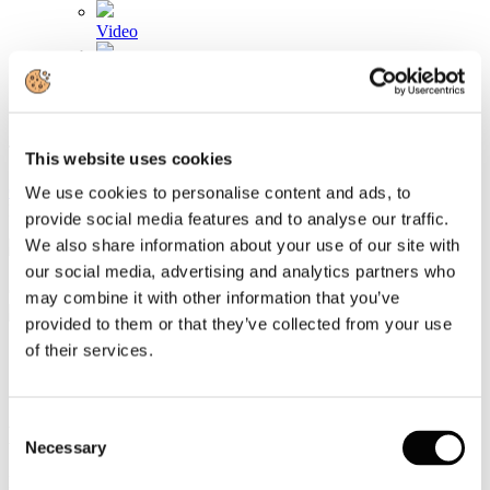
Video
Articoli e Interviste
Contatti
Tel. +39 320 57 80 986
This website uses cookies
Email segreteria@federturismo.it
Come aderire
We use cookies to personalise content and ads, to
Login
provide social media features and to analyse our traffic.
We also share information about your use of our site with
our social media, advertising and analytics partners who
Cerca...
may combine it with other information that you’ve
provided to them or that they’ve collected from your use
of their services.
Siglato Memorandum d’Intesa Italia-
Consent
Mongolia in ambito Turistico
Necessary
Selection
Dettagli