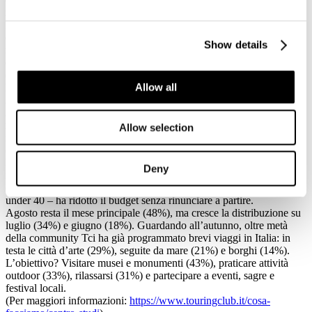
maggiore propensione a viaggiare oltreconfine (43%).
Il mare si conferma al primo posto (38%), ma con il livello più basso
degli ultimi sei anni, complice il caldo e i prezzi elevati. Cresce la
Show details
montagna (21%) e resistono viaggi itineranti (18%), città d’arte (7%)
e borghi (6%). Tra i giovani aumentano i viaggi in auto e moto
(30%).
Allow all
L’auto rimane il mezzo dominante (56%), in aumento rispetto al
2024, mentre l’aereo cala al 24%, lontano dai valori pre-pandemia.
Anche le sistemazioni mostrano cambiamenti: hotel e villaggi
restano al vertice (42%), ma calano, mentre crescono appartamenti
Allow selection
in affitto (24%) e seconde case (14%), soprattutto tra gli under 40,
che scelgono in misura significativa gli appartamenti (38%).
Il giudizio medio sulla vacanza estiva è positivo (8,6 su 10),
Deny
nonostante il 63% abbia rilevato un aumento dei prezzi. Per
contenere le spese, il 47% degli intervistati – che diventa 56% tra gli
under 40 – ha ridotto il budget senza rinunciare a partire.
Agosto resta il mese principale (48%), ma cresce la distribuzione su
luglio (34%) e giugno (18%). Guardando all’autunno, oltre metà
della community Tci ha già programmato brevi viaggi in Italia: in
testa le città d’arte (29%), seguite da mare (21%) e borghi (14%).
L’obiettivo? Visitare musei e monumenti (43%), praticare attività
outdoor (33%), rilassarsi (31%) e partecipare a eventi, sagre e
festival locali.
(Per maggiori informazioni:
https://www.touringclub.it/cosa-