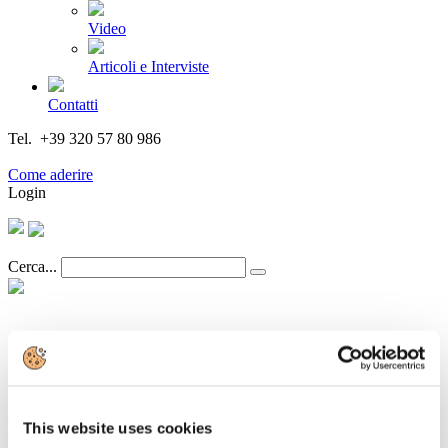
Video
Articoli e Interviste
Contatti
Tel. +39 320 57 80 986
Email segreteria@federturismo.it
Come aderire
Login
Cerca...
Centro Studi del Touring Club Italiano:
quest'estate quasi il 70% della community
ha scelto mete italiane, il 31% l'estero
This website uses cookies