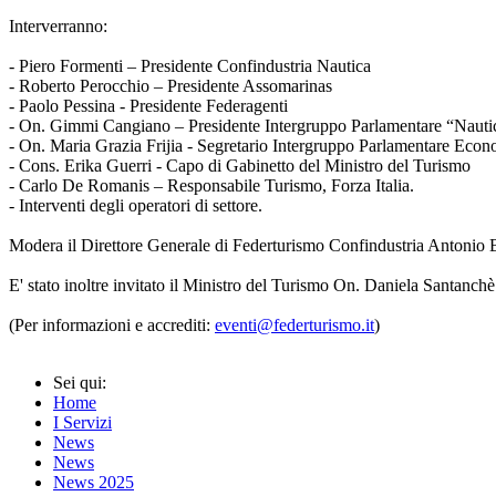
Interverranno:
- Piero Formenti – Presidente Confindustria Nautica
- Roberto Perocchio – Presidente Assomarinas
- Paolo Pessina - Presidente Federagenti
- On. Gimmi Cangiano – Presidente Intergruppo Parlamentare “Nauti
- On. Maria Grazia Frijia - Segretario Intergruppo Parlamentare Eco
- Cons. Erika Guerri - Capo di Gabinetto del Ministro del Turismo
- Carlo De Romanis – Responsabile Turismo, Forza Italia.
- Interventi degli operatori di settore.
Modera il Direttore Generale di Federturismo Confindustria Antonio 
E' stato inoltre invitato il Ministro del Turismo On. Daniela Santanchè
(Per informazioni e accrediti:
eventi@federturismo.it
)
Sei qui:
Home
I Servizi
News
News
News 2025