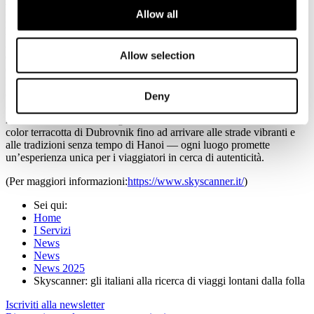
viaggio che diventa più personale, più silenzioso, più significativo.
Allow all
Per intercettare questa nuova sensibilità dei viaggiatori, Skyscanner
ha stilato la classifica delle 5 mete meno conosciute dagli italiani nel
2025: una guida per chi desidera scoprire luoghi autentici, lontani
Allow selection
dai circuiti turistici di massa e – perché no – anche dai propri
connazionali.
Dai paesaggi vulcanici e rigogliosi di Madeira, alle coste soleggiate
di Argostoli, e al fascino mediterraneo di Larnaca, queste
Deny
destinazioni offrono un perfetto connubio di bellezze naturali e
ricchezza culturale. Proseguendo verso le mura fortificate e i tetti
color terracotta di Dubrovnik fino ad arrivare alle strade vibranti e
alle tradizioni senza tempo di Hanoi — ogni luogo promette
un’esperienza unica per i viaggiatori in cerca di autenticità.
(Per maggiori informazioni:
https://www.skyscanner.it/
)
Sei qui:
Home
I Servizi
News
News
News 2025
Skyscanner: gli italiani alla ricerca di viaggi lontani dalla folla
Iscriviti alla newsletter