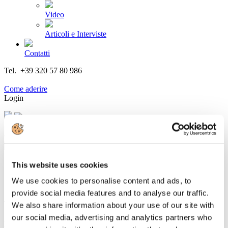
Video
Articoli e Interviste
Contatti
Tel. +39 320 57 80 986
Email segreteria@federturismo.it
Come aderire
Login
Cerca...
This website uses cookies
We use cookies to personalise content and ads, to
Skyscanner: gli italiani alla ricerca di
provide social media features and to analyse our traffic.
viaggi lontani dalla folla
We also share information about your use of our site with
our social media, advertising and analytics partners who
Dettagli