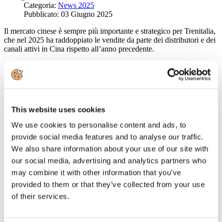
Categoria:
News 2025
Pubblicato: 03 Giugno 2025
Il mercato cinese è sempre più importante e strategico per Trenitalia,
che nel 2025 ha raddoppiato le vendite da parte dei distributori e dei
canali attivi in Cina rispetto all’anno precedente.
Numeri destinati ulteriormente a crescere nei prossimi anni e che
hanno rappresentato il biglietto da vista della società del Gruppo FS
alla fiera ITB China, la principale fiera cinese dedicata al turismo
B2B. A Shanghai Trenitalia ha presentato la sua nuova offerta per il
mercato cinese nell’ambito del panel “Il modo migliore per visitare
This website uses cookies
l'Italia: Trenitalia presenta le sue nuove offerte per i viaggiatori
cinesi”, organizzato presso lo stand dedicato proprio alla società di
We use cookies to personalise content and ads, to
FS dedicata al trasporto passeggeri e al Frecciarossa, il treno simbolo
provide social media features and to analyse our traffic.
dell’eccellenza dell’alta velocità, italiana e europea.
We also share information about your use of our site with
Alla tavola rotonda hanno partecipato Maria Paola de Rosa, Head of
our social media, advertising and analytics partners who
Sales Trenitalia high-speed; Carol Chang, Marketing Director,
WeChat Pay EMEA, Winnie Lau, RedNote Regional manager of
may combine it with other information that you’ve
Global Business Solutions, Europe; Serafino Lo Piano, CEO e
provided to them or that they’ve collected from your use
Direttore Generale di Busitalia ha inviato un video messaggio.
of their services.
In particolare, durante il panel sono state presentate alla stampa le
ultime novità commerciali e i servizi pensati per il turista cinese. Tra