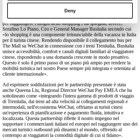
integrante dell'esperienza di viaggio in Italia, semplice da prenotare e
piacevole da vivere».
Deny
Il perché dell’importanza di offrire una mobilità intermodale anche
per raggiungere i luoghi dello shopping l’ha spiegata, invece,
Serafino Lo Piano, Ceo e General Manager Busitalia secondo cui
«lo shopping è una componente irrinunciabile della vacanza in Italia
per il turista cinese. Rendendo disponibile il collegamento bus per
The Mall su WeChat in connessione con i treni Trenitalia, Busitalia
unisce accessibilità, comfort e canali digitali familiari al viaggiatore
cinese, rispondendo a una domanda crescente in modo proattivo.
Questo è solo il primo passo di un piano più ampio per rendere la
mobilità turistica nel nostro Paese sempre più integrata e orientata al
cliente internazionale».
Ad esprimere soddisfazioni per le partnership presentate è stata
anche Queena Liu, Regional Director WeChat Pay EMEA che ha
sottolineato come «integrando l'intera gamma di prodotti di viaggio
di Trenitalia, dai treni ad alta velocità ai collegamenti regionali e
intermodali, nell'ecosistema WeChat, offriamo ai turisti cinesi
un'esperienza di pianificazione e pagamento fluida, intuitiva e
localizzata. Questa partnership riflette il nostro impegno nel
supportare i commercianti italiani ed europei nel raggiungere uno dei
mercati turistici outbound più dinamici al mondo, offrendo al
contempo ai viaggiatori la comodità digitale di cui si fidano».