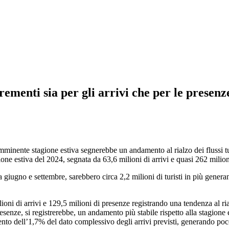
rementi sia per gli arrivi che per le presen
e stagione estiva segnerebbe un andamento al rialzo dei flussi turistic
ione estiva del 2024, segnata da 63,6 milioni di arrivi e quasi 262 milion
tra giugno e settembre, sarebbero circa 2,2 milioni di turisti in più gene
ni di arrivi e 129,5 milioni di presenze registrando una tendenza al ria
senze, si registrerebbe, un andamento più stabile rispetto alla stagione 
mento dell’1,7% del dato complessivo degli arrivi previsti, generando po